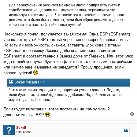
Для переключения режимов можно немного подправить скетч и
задействовать еще один пин модуля лампы, переключая его
используя также импульс. Что касается включения определенного
режима, это было бы возможно, если был сброс режима, а далее
количеством нажатий выбирался нужный.
Насколько я понял, получается такая схема: Одна ESP (ESPsmart)
управляет другой ESP (лампы) через пин сенсорной кнопки лампы.
Но есть ли возможность, скажем, вставить блок кода системы
ESPsmart в прошивку Лампы, дабы она виделась в системе
ESPsmart и соответственно в Умном доме от Яндекса. Или этот блок
кода в любом случае будет конфликтовать с сетевыми настройками
или чем-то еще и машина не заведётся? Прошу прощения, если
вопрос нубский
Sokali
писал(а):
↑
Что касается интеграции с сценариями умного дома от Яндекс,
если будет такая необходимость, добавим. Надо более детально
изучить данный вопрос.
Если будет интеграция, готов поставить на лампу хоть 2
дополнительные ESP
е
р
Sokali
н
Site Admin
у