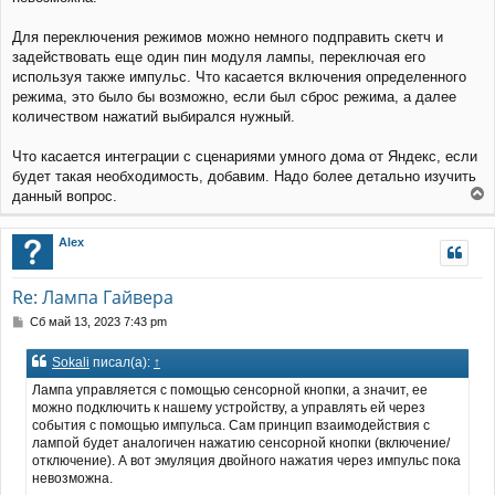
е
у
Для переключения режимов можно немного подправить скетч и
задействовать еще один пин модуля лампы, переключая его
используя также импульс. Что касается включения определенного
режима, это было бы возможно, если был сброс режима, а далее
количеством нажатий выбирался нужный.
Что касается интеграции с сценариями умного дома от Яндекс, если
будет такая необходимость, добавим. Надо более детально изучить
данный вопрос.
е
р
Alex
н
у
т
Re: Лампа Гайвера
ь
с
С
Сб май 13, 2023 7:43 pm
я
о
к
о
Sokali
писал(а):
↑
н
б
щ
а
Лампа управляется с помощью сенсорной кнопки, а значит, ее
е
ч
можно подключить к нашему устройству, а управлять ей через
н
а
события с помощью импульса. Сам принцип взаимодействия с
и
л
лампой будет аналогичен нажатию сенсорной кнопки (включение/
е
у
отключение). А вот эмуляция двойного нажатия через импульс пока
невозможна.