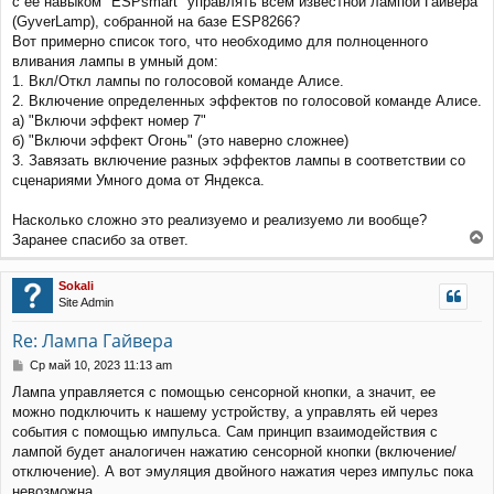
с ёё навыком "ESPsmart" управлять всем известной лампой Гайвера
б
щ
(GyverLamp), собранной на базе ESP8266?
е
Вот примерно список того, что необходимо для полноценного
н
вливания лампы в умный дом:
и
1. Вкл/Откл лампы по голосовой команде Алисе.
е
2. Включение определенных эффектов по голосовой команде Алисе.
а) "Включи эффект номер 7"
б) "Включи эффект Огонь" (это наверно сложнее)
3. Завязать включение разных эффектов лампы в соответствии со
сценариями Умного дома от Яндекса.
Насколько сложно это реализуемо и реализуемо ли вообще?
Заранее спасибо за ответ.
е
р
Sokali
н
Site Admin
у
т
Re: Лампа Гайвера
ь
с
С
Ср май 10, 2023 11:13 am
я
о
Лампа управляется с помощью сенсорной кнопки, а значит, ее
к
о
можно подключить к нашему устройству, а управлять ей через
н
б
щ
а
события с помощью импульса. Сам принцип взаимодействия с
е
ч
лампой будет аналогичен нажатию сенсорной кнопки (включение/
н
а
отключение). А вот эмуляция двойного нажатия через импульс пока
и
л
невозможна.