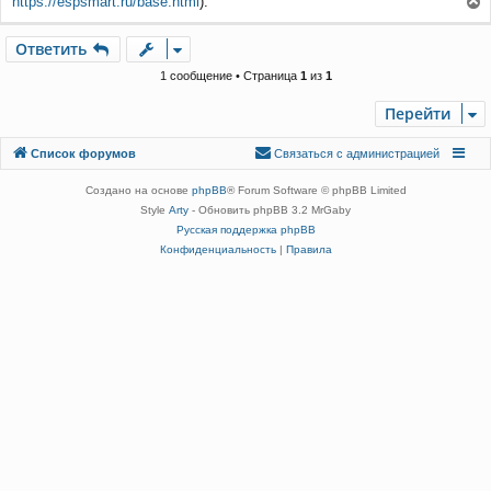
https://espsmart.ru/base.html
).
б
е
щ
е
р
Ответить
О
т
в
е
т
и
т
ь
н
н
и
у
1 сообщение • Страница
1
из
1
е
т
ь
Перейти
с
я
Связаться с
Список форумов
С
в
я
з
а
т
ь
с
я
с
а
д
м
и
н
и
с
т
р
а
ц
и
е
й
к
администрацией
н
Создано на основе
phpBB
® Forum Software © phpBB Limited
а
Style
Arty
- Обновить phpBB 3.2 MrGaby
ч
а
Русская поддержка phpBB
л
Конфиденциальность
|
Правила
у