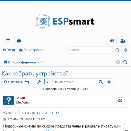
Регистрация
Поис
Р
с
о
хо
е
г
Вход
Р
е
г
и
с
т
р
а
ц
и
я
ы
ру
д
и
с
П
Список форумов
лк
м
т
р
о
Как собрать устройство?
и
и
ы
а
ц
Ответить
Поиск
Расшире
О
т
в
е
т
и
т
ь
с
и
я
к
1 сообщение • Страница
1
из
1
Sokali
Site Admin
Как собрать устройство?
С
Пт май 29, 2020 11:09 am
о
Подробные схемы по сборке представлены в разделе Инструкции (
о