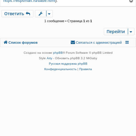
https://espsmart.ru/base.html
).
б
е
щ
е
р
Ответить
О
т
в
е
т
и
т
ь
н
н
и
у
1 сообщение • Страница
1
из
1
е
т
ь
Перейти
с
я
Связаться с
Список форумов
С
в
я
з
а
т
ь
с
я
с
а
д
м
и
н
и
с
т
р
а
ц
и
е
й
к
администрацией
н
Создано на основе
phpBB
® Forum Software © phpBB Limited
а
Style
Arty
- Обновить phpBB 3.2 MrGaby
ч
а
Русская поддержка phpBB
л
Конфиденциальность
|
Правила
у