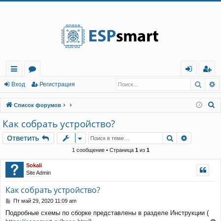
Регистрация
Поис
Р
с
о
хо
е
г
Вход
Р
е
г
и
с
т
р
а
ц
и
я
ы
ру
д
и
с
П
Список форумов
лк
м
т
р
о
Как собрать устройство?
и
и
ы
а
ц
Ответить
Поиск
Расшире
О
т
в
е
т
и
т
ь
с
и
я
к
1 сообщение • Страница
1
из
1
Sokali
Site Admin
Как собрать устройство?
С
Пт май 29, 2020 11:09 am
о
Подробные схемы по сборке представлены в разделе Инструкции (
о