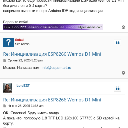
Можно как то еще провести Инициализацию ESP8266 Wemos D1 Mini
б
щ
без дисплея и SD карты?
е
например вывести в порт Arduino IDE код инициализации.
н
и
Берегите себя!
е
е
р
Sokali
н
Site Admin
у
т
Re: Инициализация ESP8266 Wemos D1 Mini
ь
с
С
Ср янв 22, 2025 5:20 pm
я
о
Можно. Написав нам.
info@espsmart.ru
к
о
н
б
е
щ
а
е
р
ч
LordZET
н
н
а
и
у
л
е
т
у
Re: Инициализация ESP8266 Wemos D1 Mini
ь
с
С
Чт янв 23, 2025 11:38 am
я
о
ОК. Спасибо! Буду иметь ввиду.
к
о
А пока что, попробую 1.8 TFT LCD 128x160 ST7735 с SD картой на
н
б
щ
а
борту.
е
ч