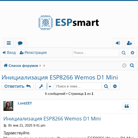
Регистрация
Поис
Р
с
о
хо
е
г
Вход
Р
е
г
и
с
т
р
а
ц
и
я
ы
ру
д
и
с
П
Список форумов
лк
м
т
р
о
Инициализация ESP8266 Wemos D1 Mini
и
и
ы
а
ц
Ответить
Поиск
Расшире
О
т
в
е
т
и
т
ь
с
и
я
к
6 сообщений • Страница
1
из
1
LordZET
Инициализация ESP8266 Wemos D1 Mini
С
Вт янв 21, 2025 9:41 pm
о
Здравствуйте.
о