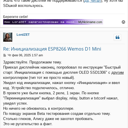
Жаль что такие дисплеи не поддерживаются (
да, читал
), ну хотя бы
н
а
SDшкой воспользуюсь.
и
л
е
у
Берегите себя!
е
р
LordZET
н
у
т
Re: Инициализация ESP8266 Wemos D1 Mini
ь
с
С
Чт фев 06, 2025 1:57 am
я
о
Здравствуйте. Продолжаем тему.
к
о
Приехал дисплейчик наконец, попробовал по инструкции "Быстрый
н
б
щ
а
старт. Инициализация с помощью дисплея OLED SSD1306" с
другим
е
ч
контроллером (тип тот же просто новый).
н
а
Увидел код инициализации, нажал кнопку «Инициализация» и ввел
и
л
код. Устройство подключилось, отлично.
е
у
В проекте уже были кнопка, 2 реле, 1 экран. По кнопке
"Переинициализация" выбрал display, relay, button и txtconf нажал,
увидел успех.
Но ничего не обновилось в контроллере.
По поводу экранов Beta тестирования создам отдельно тему.
Столько глюков, Алису даже не захотел пробовать.
Это не ругательство а факт.