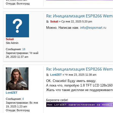
Откуда:
Волгоград
Re: Инициализация ESP8266 Wemo
С
Sokali
»
Ср янв 22, 2025 5:20 pm
о
Можно. Написав нам.
info@espsmart.ru
о
б
щ
Sokali
е
Site Admin
н
и
Сообщения:
18
е
Зарегистрирован:
Чт май
28, 2020 11:37 am
Re: Инициализация ESP8266 Wemo
С
LordZET
»
Чт янв 23, 2025 11:38 am
о
ОК. Спасибо! Буду иметь ввиду.
о
А пока что, попробую 1.8 TFT LCD 128x160
б
щ
Жаль что такие дисплеи не поддерживаютс
LordZET
е
н
Сообщения:
4
Берегите себя!
и
Зарегистрирован:
Вс янв
е
19, 2025 1:23 am
Откуда:
Волгоград