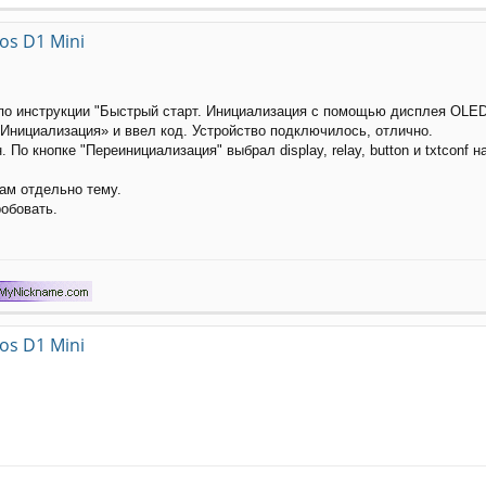
s D1 Mini
 по инструкции "Быстрый старт. Инициализация с помощью дисплея OLE
«Инициализация» и ввел код. Устройство подключилось, отлично.
. По кнопке "Переинициализация" выбрал display, relay, button и txtconf 
ам отдельно тему.
обовать.
s D1 Mini