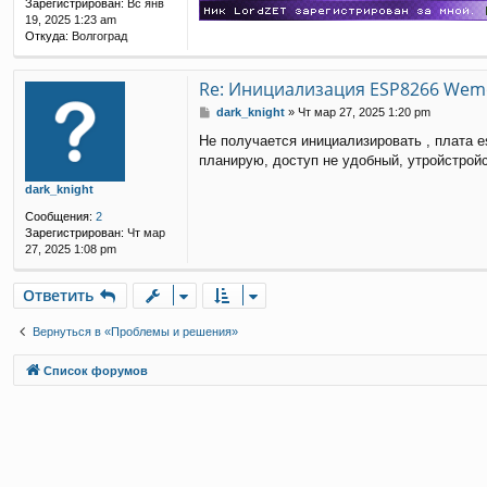
Зарегистрирован:
Вс янв
е
19, 2025 1:23 am
Откуда:
Волгоград
Re: Инициализация ESP8266 Wemo
С
dark_knight
»
Чт мар 27, 2025 1:20 pm
о
Не получается инициализировать , плата 
о
планирую, доступ не удобный, утройстрой
б
щ
dark_knight
е
н
Сообщения:
2
и
Зарегистрирован:
Чт мар
е
27, 2025 1:08 pm
Ответить
О
т
в
е
т
и
т
ь
Вернуться в «Проблемы и решения»
Связаться с
Список форумов
администрацией