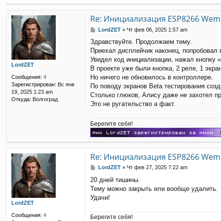
Re: Инициализация ESP8266 Wemo
С
LordZET
»
Чт фев 06, 2025 1:57 am
о
Здравствуйте. Продолжаем тему.
о
Приехал дисплейчик наконец, попробовал
б
щ
Увидел код инициализации, нажал кнопку 
LordZET
е
В проекте уже были кнопка, 2 реле, 1 экран
н
Но ничего не обновилось в контроллере.
Сообщения:
4
и
Зарегистрирован:
Вс янв
По поводу экранов Beta тестирования созд
е
19, 2025 1:23 am
Столько глюков, Алису даже не захотел пр
Откуда:
Волгоград
Это не ругательство а факт.
Берегите себя!
Re: Инициализация ESP8266 Wemo
С
LordZET
»
Чт фев 27, 2025 7:22 am
о
20 дней тишины.
о
Тему можно закрыть или вообще удалить.
б
щ
Удачи!
LordZET
е
н
Сообщения:
4
Берегите себя!
и