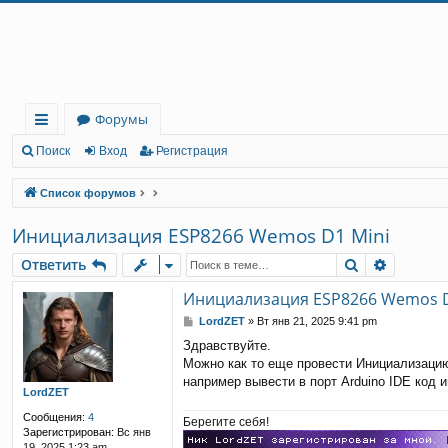
Регистрация
Форумы
с
Поиск
Вход
Р
е
г
и
с
т
р
а
ц
и
я
ы
Список форумов
лк
Инициализация ESP8266 Wemos D1 Mini
и
Ответить
Поиск
Расшир
О
т
в
е
т
и
т
ь
Инициализация ESP8266 Wemos D
С
LordZET
»
Вт янв 21, 2025 9:41 pm
о
Здравствуйте.
о
Можно как то еще провести Инициализаци
б
щ
например вывести в порт Arduino IDE код 
LordZET
е
н
Сообщения:
4
Берегите себя!
и
Зарегистрирован:
Вс янв
е
19, 2025 1:23 am