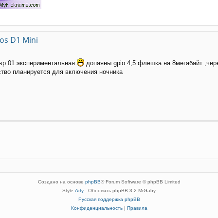
s D1 Mini
еsp 01 экспериментальная
допаяны gpio 4,5 флешка на 8мегабайт ,чере
ство планируется для включения ночника
Создано на основе
phpBB
® Forum Software © phpBB Limited
Style
Arty
- Обновить phpBB 3.2 MrGaby
Русская поддержка phpBB
Конфиденциальность
|
Правила