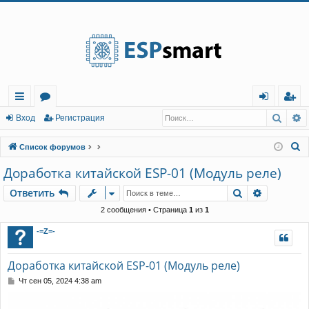
Регистрация
Поис
Р
с
о
хо
е
г
Вход
Р
е
г
и
с
т
р
а
ц
и
я
ы
ру
д
и
с
П
Список форумов
лк
м
т
р
о
Доработка китайской ESP-01 (Модуль реле)
и
и
ы
а
ц
Ответить
Поиск
Расшире
О
т
в
е
т
и
т
ь
с
и
я
к
2 сообщения • Страница
1
из
1
-=Z=-
Доработка китайской ESP-01 (Модуль реле)
С
Чт сен 05, 2024 4:38 am
о
о