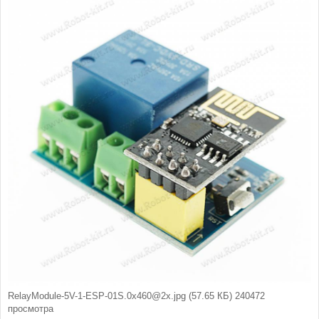
б
щ
е
н
и
е
RelayModule-5V-1-ESP-01S.0x460@2x.jpg (57.65 КБ) 240472
просмотра