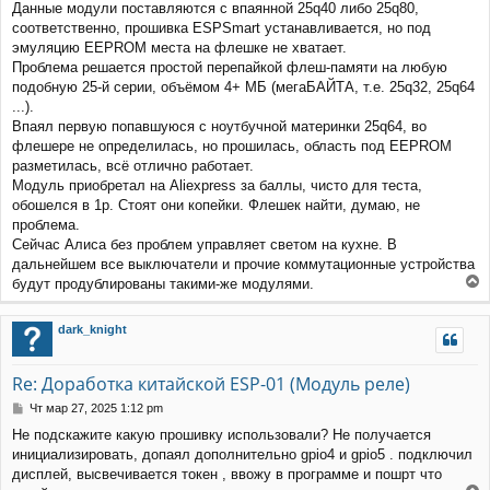
Данные модули поставляются с впаянной 25q40 либо 25q80,
соответственно, прошивка ESPSmart устанавливается, но под
эмуляцию EEPROM места на флешке не хватает.
Проблема решается простой перепайкой флеш-памяти на любую
подобную 25-й серии, объёмом 4+ МБ (мегаБАЙТА, т.е. 25q32, 25q64
...).
Впаял первую попавшуюся с ноутбучной материнки 25q64, во
флешере не определилась, но прошилась, область под EEPROM
разметилась, всё отлично работает.
Модуль приобретал на Aliexpress за баллы, чисто для теста,
обошелся в 1р. Стоят они копейки. Флешек найти, думаю, не
проблема.
Сейчас Алиса без проблем управляет светом на кухне. В
дальнейшем все выключатели и прочие коммутационные устройства
будут продублированы такими-же модулями.
е
р
dark_knight
н
у
т
Re: Доработка китайской ESP-01 (Модуль реле)
ь
с
С
Чт мар 27, 2025 1:12 pm
я
о
Не подскажите какую прошивку использовали? Не получается
к
о
инициализировать, допаял дополнительно gpio4 и gpio5 . подключил
н
б
щ
а
дисплей, высвечивается токен , ввожу в программе и пошрт что
е