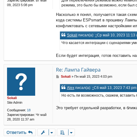
Для переключения режимов можно немного 
Зарегистрирован:
Вт май
е
09, 2023 5:08 pm
режима, это было бы возможно, если был 
Насколько я понял, получается такая схем
кода системы ESPsmart в прошивку Лампы,
конфликтовать с сетевыми настройками ил
Sokali
писал(а):
↑
Ср май 10, 2023 11:13
Что касается интеграции с сценариями умн
Если будет интеграция, готов поставить 
Re: Лампа Гайвера
С
Sokali
»
Пн май 15, 2023 4:03 pm
о
о
Alex
писал(а):
↑
Сб май 13, 2023 7:43 pm
б
щ
Но есть ли возможность, скажем, вставить
Sokali
е
Site Admin
н
Это требует отдельной разработки, в бли
и
Сообщения:
18
е
Зарегистрирован:
Чт май
28, 2020 11:37 am
Ответить
О
т
в
е
т
и
т
ь