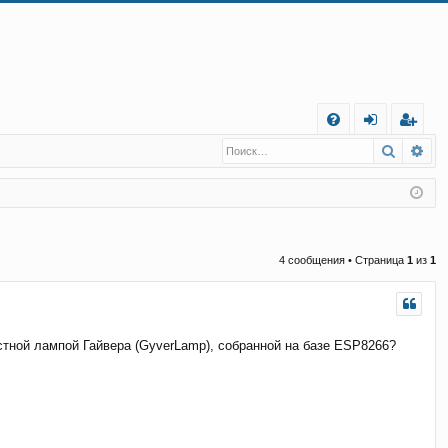
С
Поиск
Ра
FA
хо
е
г
Q
д
и
с
т
р
а
ц
4 сообщения • Страница
1
из
1
и
я
стной лампой Гайвера (GyverLamp), собранной на базе ESP8266?