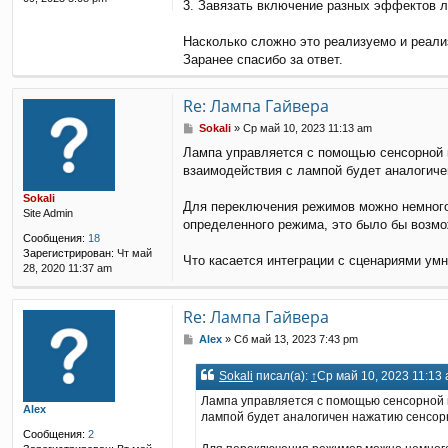
3. Завязать включение разных эффектов л
Насколько сложно это реализуемо и реал
Заранее спасибо за ответ.
Re: Лампа Гайвера
С
Sokali
»
Ср май 10, 2023 11:13 am
о
Лампа управляется с помощью сенсорной к
о
взаимодействия с лампой будет аналогиче
б
щ
Sokali
е
Для переключения режимов можно немного 
Site Admin
н
определенного режима, это было бы возмо
и
Сообщения:
18
е
Зарегистрирован:
Чт май
Что касается интеграции с сценариями умн
28, 2020 11:37 am
Re: Лампа Гайвера
С
Alex
»
Сб май 13, 2023 7:43 pm
о
о
Sokali
писал(а):
↑
Ср май 10, 2023 11:13
б
щ
Лампа управляется с помощью сенсорной к
Alex
е
лампой будет аналогичен нажатию сенсорн
н
Сообщения:
2
и