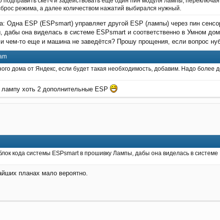
подправить скетч и задействовать еще один пин модуля лампы, переключая 
сброс режима, а далее количеством нажатий выбирался нужный.
а: Одна ESP (ESPsmart) управляет другой ESP (лампы) через пин сенсо
 дабы она виделась в системе ESPsmart и соответственно в Умном доме
и чем-то еще и машина не заведётся? Прошу прощения, если вопрос ну
 am
ого дома от Яндекс, если будет такая необходимость, добавим. Надо более 
на лампу хоть 2 дополнительные ESP
 блок кода системы ESPsmart в прошивку Лампы, дабы она виделась в системе
жайших планах мало вероятно.