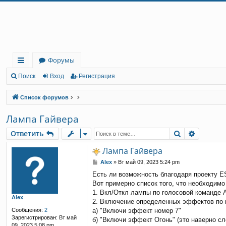
Регистрация
Форумы
с
Поиск
Вход
Р
е
г
и
с
т
р
а
ц
и
я
ы
Список форумов
лк
Лампа Гайвера
и
Ответить
Поиск
Расшир
О
т
в
е
т
и
т
ь
Лампа Гайвера
С
Alex
»
Вт май 09, 2023 5:24 pm
о
Есть ли возможность благодаря проекту E
о
Вот примерно список того, что необходим
б
щ
1. Вкл/Откл лампы по голосовой команде 
Alex
е
2. Включение определенных эффектов по 
н
Сообщения:
2
а) "Включи эффект номер 7"
и
Зарегистрирован:
Вт май
б) "Включи эффект Огонь" (это наверно с
е
09, 2023 5:08 pm