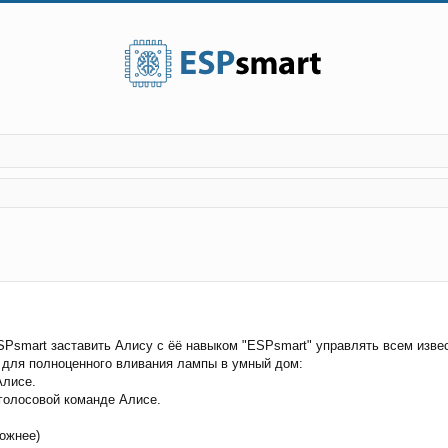
енный поиск
SPsmart заставить Алису с ёё навыком "ESPsmart" управлять всем изве
о для полноценного вливания лампы в умный дом:
Алисе.
голосовой команде Алисе.
ложнее)