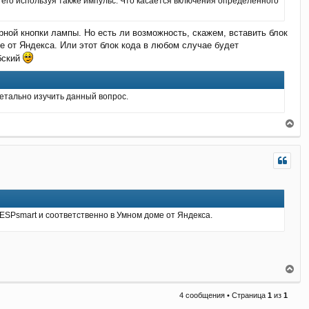
его используя также импульс. Что касается включения определенного
ч
а
л
рной кнопки лампы. Но есть ли возможность, скажем, вставить блок
у
 от Яндекса. Или этот блок кода в любом случае будет
бский
детально изучить данный вопрос.
В
е
р
н
у
т
ь
с
я
 ESPsmart и соответственно в Умном доме от Яндекса.
к
н
а
ч
а
В
л
е
у
р
4 сообщения • Страница
1
из
1
н