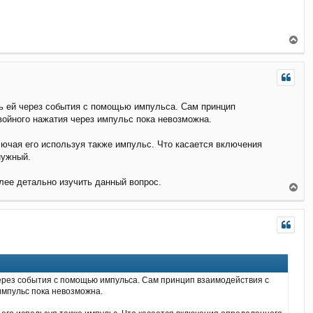
В
е
р
н
у
т
ть ей через события с помощью импульса. Сам принцип
ь
с
войного нажатия через импульс пока невозможна.
я
к
ючая его используя также импульс. Что касается включения
н
нужный.
а
ч
лее детально изучить данный вопрос.
а
В
л
е
у
р
н
у
т
ь
с
я
 через события с помощью импульса. Сам принцип взаимодействия с
к
импульс пока невозможна.
н
а