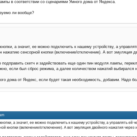
ампы в соответствии со сценариями Умного дома от Яндекса.
изуемо ли вообще?
нопки, а значит, ее можно подключить к нашему устройству, а управля
н нажатию сенсорной кнопки (включение/отключение). А вот эмуляция д
подправить скетч и задействовать еще один пин модуля лампы, перекл
жно, если был сброс режима, а далее количеством нажатий выбирался 
ого дома от Яндекс, если будет такая необходимость, добавим. Надо бо
 am
нопки, а значит, ее можно подключить к нашему устройству, а управлять ей
ой кнопки (включение/отключение). А вот эмуляция двойного нажатия через 