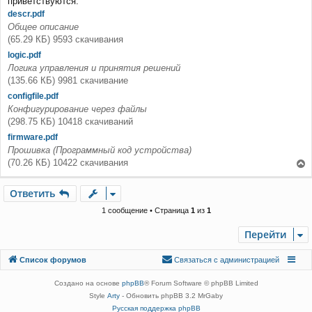
приветствуются.
б
щ
descr.pdf
е
Общее описание
н
(65.29 КБ) 9593 скачивания
и
е
logic.pdf
Логика управления и принятия решений
(135.66 КБ) 9981 скачивание
configfile.pdf
Конфигурирование через файлы
(298.75 КБ) 10418 скачиваний
firmware.pdf
Прошивка (Программный код устройства)
(70.26 КБ) 10422 скачивания
е
р
Ответить
О
т
в
е
т
и
т
ь
н
у
1 сообщение • Страница
1
из
1
т
ь
Перейти
с
я
Связаться с
Список форумов
С
в
я
з
а
т
ь
с
я
с
а
д
м
и
н
и
с
т
р
а
ц
и
е
й
к
администрацией
н
Создано на основе
phpBB
® Forum Software © phpBB Limited
а
Style
Arty
- Обновить phpBB 3.2 MrGaby
ч
а
Русская поддержка phpBB