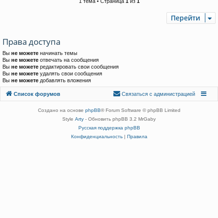
1 тема • Страница
1
из
1
Перейти
Права доступа
Вы
не можете
начинать темы
Вы
не можете
отвечать на сообщения
Вы
не можете
редактировать свои сообщения
Вы
не можете
удалять свои сообщения
Вы
не можете
добавлять вложения
Связаться с
Список форумов
С
в
я
з
а
т
ь
с
я
с
а
д
м
и
н
и
с
т
р
а
ц
и
е
й
администрацией
Создано на основе
phpBB
® Forum Software © phpBB Limited
Style
Arty
- Обновить phpBB 3.2 MrGaby
Русская поддержка phpBB
Конфиденциальность
|
Правила