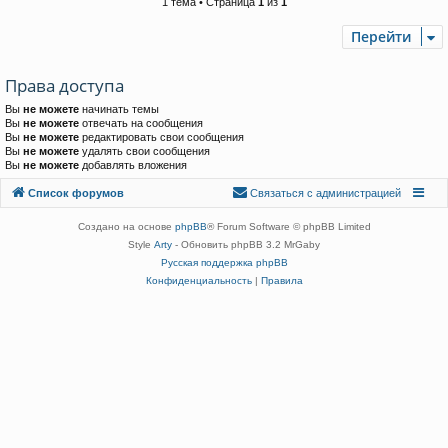
1 тема • Страница
1
из
1
Перейти
Права доступа
Вы
не можете
начинать темы
Вы
не можете
отвечать на сообщения
Вы
не можете
редактировать свои сообщения
Вы
не можете
удалять свои сообщения
Вы
не можете
добавлять вложения
Связаться с
Список форумов
С
в
я
з
а
т
ь
с
я
с
а
д
м
и
н
и
с
т
р
а
ц
и
е
й
администрацией
Создано на основе
phpBB
® Forum Software © phpBB Limited
Style
Arty
- Обновить phpBB 3.2 MrGaby
Русская поддержка phpBB
Конфиденциальность
|
Правила