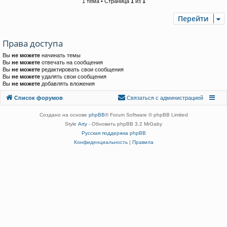
1 тема • Страница
1
из
1
Перейти
Права доступа
Вы
не можете
начинать темы
Вы
не можете
отвечать на сообщения
Вы
не можете
редактировать свои сообщения
Вы
не можете
удалять свои сообщения
Вы
не можете
добавлять вложения
Связаться с
Список форумов
С
в
я
з
а
т
ь
с
я
с
а
д
м
и
н
и
с
т
р
а
ц
и
е
й
администрацией
Создано на основе
phpBB
® Forum Software © phpBB Limited
Style
Arty
- Обновить phpBB 3.2 MrGaby
Русская поддержка phpBB
Конфиденциальность
|
Правила