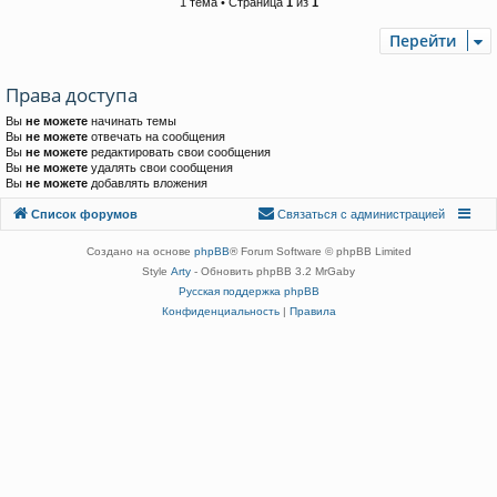
1 тема • Страница
1
из
1
Перейти
Права доступа
Вы
не можете
начинать темы
Вы
не можете
отвечать на сообщения
Вы
не можете
редактировать свои сообщения
Вы
не можете
удалять свои сообщения
Вы
не можете
добавлять вложения
Связаться с
Список форумов
С
в
я
з
а
т
ь
с
я
с
а
д
м
и
н
и
с
т
р
а
ц
и
е
й
администрацией
Создано на основе
phpBB
® Forum Software © phpBB Limited
Style
Arty
- Обновить phpBB 3.2 MrGaby
Русская поддержка phpBB
Конфиденциальность
|
Правила