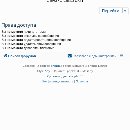
1 тема • Страница
1
из
1
Перейти
Права доступа
Вы
не можете
начинать темы
Вы
не можете
отвечать на сообщения
Вы
не можете
редактировать свои сообщения
Вы
не можете
удалять свои сообщения
Вы
не можете
добавлять вложения
Связаться с
Список форумов
С
в
я
з
а
т
ь
с
я
с
а
д
м
и
н
и
с
т
р
а
ц
и
е
й
администрацией
Создано на основе
phpBB
® Forum Software © phpBB Limited
Style
Arty
- Обновить phpBB 3.2 MrGaby
Русская поддержка phpBB
Конфиденциальность
|
Правила