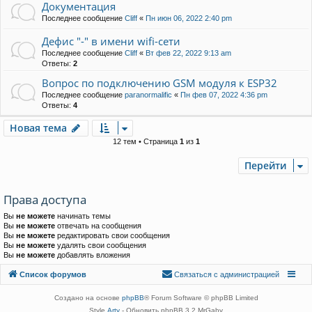
Документация
Последнее сообщение
Cliff
«
Пн июн 06, 2022 2:40 pm
Дефис "-" в имени wifi-сети
Последнее сообщение
Cliff
«
Вт фев 22, 2022 9:13 am
Ответы:
2
Вопрос по подключению GSM модуля к ESP32
Последнее сообщение
paranormalific
«
Пн фев 07, 2022 4:36 pm
Ответы:
4
Новая тема
Н
о
в
а
я
т
е
м
а
12 тем • Страница
1
из
1
Перейти
Права доступа
Вы
не можете
начинать темы
Вы
не можете
отвечать на сообщения
Вы
не можете
редактировать свои сообщения
Вы
не можете
удалять свои сообщения
Вы
не можете
добавлять вложения
Связаться с
Список форумов
С
в
я
з
а
т
ь
с
я
с
а
д
м
и
н
и
с
т
р
а
ц
и
е
й
администрацией
Создано на основе
phpBB
® Forum Software © phpBB Limited
Style
Arty
- Обновить phpBB 3.2 MrGaby