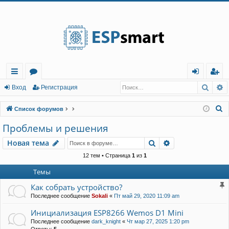
Регистрация
Поис
Р
с
о
хо
е
г
Вход
Р
е
г
и
с
т
р
а
ц
и
я
ы
ру
д
и
с
П
Список форумов
лк
м
т
р
о
Проблемы и решения
и
и
ы
а
ц
Новая тема
Поиск
Расширенный п
Н
о
в
а
я
т
е
м
а
с
и
я
к
12 тем • Страница
1
из
1
Темы
Как собрать устройство?
Последнее сообщение
Sokali
«
Пт май 29, 2020 11:09 am
Инициализация ESP8266 Wemos D1 Mini
Последнее сообщение
dark_knight
«
Чт мар 27, 2025 1:20 pm