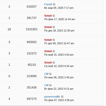
Fanat5
2
618207
Вс мар 09, 2025 7:17 pm
Sokali
1
391737
Пн фев 17, 2025 11:44 am
Sokali
18
5101951
Пн дек 18, 2023 12:35 pm
Sokali
3
693002
Пт дек 08, 2023 10:47 am
Sokali
3
152372
Пн май 15, 2023 4:03 pm
Sokali
1
95210
Ср май 10, 2023 9:34 am
Cliff
0
223095
Пн июн 06, 2022 2:40 pm
Cliff
2
351436
Вт фев 22, 2022 9:13 am
paranormalific
4
597275
Пн фев 07, 2022 4:36 pm