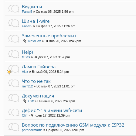
Виджеты
Fanat5
»
Ср мар 05, 2025 1:56 pm
Шина 1-wire
Fanat5
»
Пн фев 17, 2025 11:26 am
Замеченные проблемы)
NextFox
»
Чт янв 20, 2022 8:45 pm
Help)
f13as
»
Чт дек 07, 2023 3:57 pm
Лампа Гайвера
Alex
»
Вт май 09, 2023 5:24 pm
Что то не так
rain312
»
Вс май 07, 2023 11:01 pm
Документация
Cliff
»
Пн июн 06, 2022 2:40 pm
Дефис "-" в имени wifi-сети
Cliff
»
Чт фев 17, 2022 12:39 pm
Вопрос по подключению GSM модуля к ESP32
paranormalific
»
Ср фев 02, 2022 6:01 pm