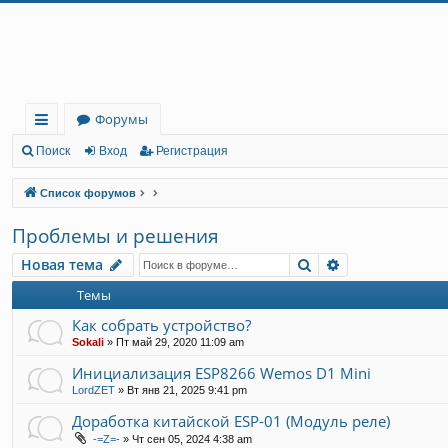
Регистрация
Форумы
с
Поиск
Вход
Р
е
г
и
с
т
р
а
ц
и
я
ы
Список форумов
лк
Проблемы и решения
и
Новая тема
Поиск
Расширенный 
Н
о
в
а
я
т
е
м
а
Темы
Как собрать устройство?
Sokali
»
Пт май 29, 2020 11:09 am
Инициализация ESP8266 Wemos D1 Mini
LordZET
»
Вт янв 21, 2025 9:41 pm
Доработка китайской ESP-01 (Модуль реле)
-=Z=-
»
Чт сен 05, 2024 4:38 am