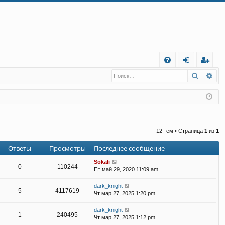
С
Поиск
Ра
FA
хо
е
г
Q
д
и
с
т
р
а
ц
12 тем • Страница
1
из
1
и
я
Ответы
Просмотры
Последнее сообщение
Sokali
0
110244
Пт май 29, 2020 11:09 am
dark_knight
5
4117619
Чт мар 27, 2025 1:20 pm
dark_knight
1
240495
Чт мар 27, 2025 1:12 pm