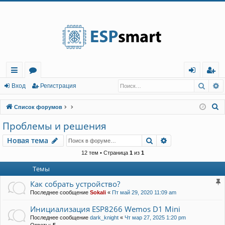
Регистрация
Поис
Р
с
о
хо
е
г
Вход
Р
е
г
и
с
т
р
а
ц
и
я
ы
ру
д
и
с
П
Список форумов
лк
м
т
р
о
Проблемы и решения
и
и
ы
а
ц
Новая тема
Поиск
Расширенный п
Н
о
в
а
я
т
е
м
а
с
и
я
к
12 тем • Страница
1
из
1
Темы
Как собрать устройство?
Последнее сообщение
Sokali
«
Пт май 29, 2020 11:09 am
Инициализация ESP8266 Wemos D1 Mini
Последнее сообщение
dark_knight
«
Чт мар 27, 2025 1:20 pm