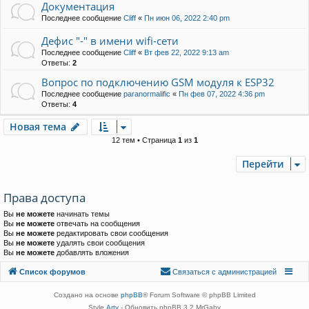
Документация
Последнее сообщение
Cliff
«
Пн июн 06, 2022 2:40 pm
Дефис "-" в имени wifi-сети
Последнее сообщение
Cliff
«
Вт фев 22, 2022 9:13 am
Ответы:
2
Вопрос по подключению GSM модуля к ESP32
Последнее сообщение
paranormalific
«
Пн фев 07, 2022 4:36 pm
Ответы:
4
Новая тема
Н
о
в
а
я
т
е
м
а
12 тем • Страница
1
из
1
Перейти
Права доступа
Вы
не можете
начинать темы
Вы
не можете
отвечать на сообщения
Вы
не можете
редактировать свои сообщения
Вы
не можете
удалять свои сообщения
Вы
не можете
добавлять вложения
Связаться с
Список форумов
С
в
я
з
а
т
ь
с
я
с
а
д
м
и
н
и
с
т
р
а
ц
и
е
й
администрацией
Создано на основе
phpBB
® Forum Software © phpBB Limited
Style
Arty
- Обновить phpBB 3.2 MrGaby