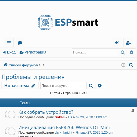
Регистрация
Поис
Р
с
о
хо
е
г
Вход
Р
е
г
и
с
т
р
а
ц
и
я
ы
ру
д
и
с
П
Список форумов
лк
м
т
р
о
Проблемы и решения
и
и
ы
а
ц
Новая тема
Поиск
Расширенный п
Н
о
в
а
я
т
е
м
а
с
и
я
к
12 тем • Страница
1
из
1
Темы
Как собрать устройство?
Последнее сообщение
Sokali
«
Пт май 29, 2020 11:09 am
Инициализация ESP8266 Wemos D1 Mini
Последнее сообщение
dark_knight
«
Чт мар 27, 2025 1:20 pm