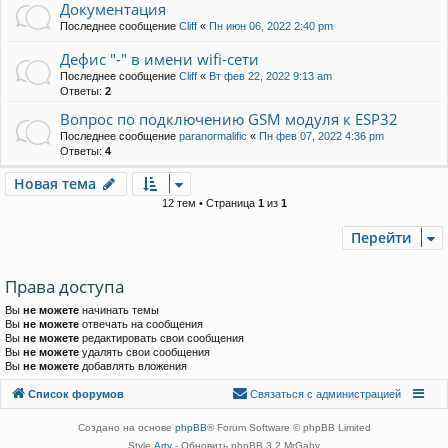
Документация
Последнее сообщение
Cliff
«
Пн июн 06, 2022 2:40 pm
Дефис "-" в имени wifi-сети
Последнее сообщение
Cliff
«
Вт фев 22, 2022 9:13 am
Ответы:
2
Вопрос по подключению GSM модуля к ESP32
Последнее сообщение
paranormalific
«
Пн фев 07, 2022 4:36 pm
Ответы:
4
Новая тема
Н
о
в
а
я
т
е
м
а
12 тем • Страница
1
из
1
Перейти
Права доступа
Вы
не можете
начинать темы
Вы
не можете
отвечать на сообщения
Вы
не можете
редактировать свои сообщения
Вы
не можете
удалять свои сообщения
Вы
не можете
добавлять вложения
Связаться с
Список форумов
С
в
я
з
а
т
ь
с
я
с
а
д
м
и
н
и
с
т
р
а
ц
и
е
й
администрацией
Создано на основе
phpBB
® Forum Software © phpBB Limited
Style
Arty
- Обновить phpBB 3.2 MrGaby