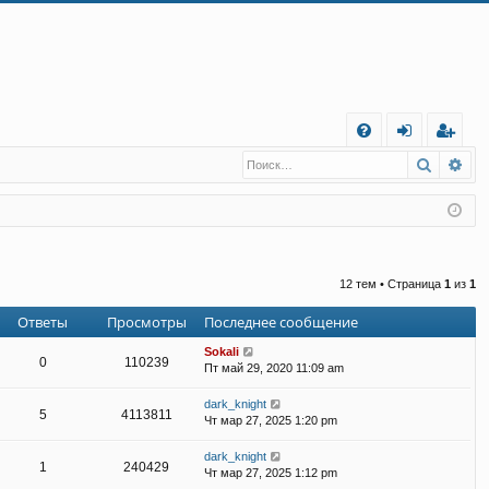
С
Поиск
Ра
FA
хо
е
г
Q
д
и
с
т
р
а
ц
12 тем • Страница
1
из
1
и
я
Ответы
Просмотры
Последнее сообщение
Sokali
0
110239
Пт май 29, 2020 11:09 am
dark_knight
5
4113811
Чт мар 27, 2025 1:20 pm
dark_knight
1
240429
Чт мар 27, 2025 1:12 pm