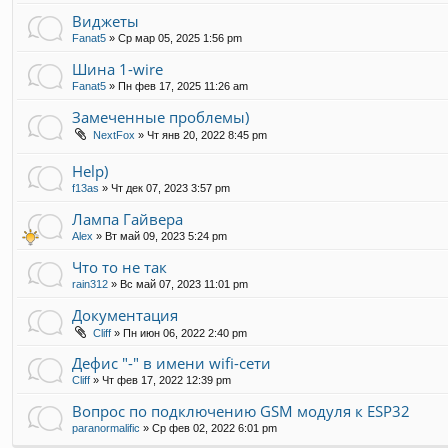
Виджеты
Fanat5
»
Ср мар 05, 2025 1:56 pm
Шина 1-wire
Fanat5
»
Пн фев 17, 2025 11:26 am
Замеченные проблемы)
NextFox
»
Чт янв 20, 2022 8:45 pm
Help)
f13as
»
Чт дек 07, 2023 3:57 pm
Лампа Гайвера
Alex
»
Вт май 09, 2023 5:24 pm
Что то не так
rain312
»
Вс май 07, 2023 11:01 pm
Документация
Cliff
»
Пн июн 06, 2022 2:40 pm
Дефис "-" в имени wifi-сети
Cliff
»
Чт фев 17, 2022 12:39 pm
Вопрос по подключению GSM модуля к ESP32
paranormalific
»
Ср фев 02, 2022 6:01 pm