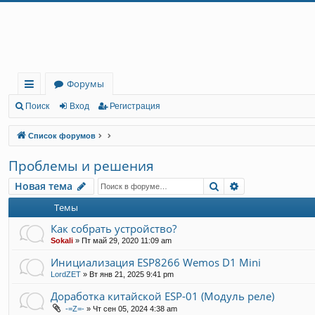
Регистрация
Форумы
с
Поиск
Вход
Р
е
г
и
с
т
р
а
ц
и
я
ы
Список форумов
лк
Проблемы и решения
и
Новая тема
Поиск
Расширенный 
Н
о
в
а
я
т
е
м
а
Темы
Как собрать устройство?
Sokali
»
Пт май 29, 2020 11:09 am
Инициализация ESP8266 Wemos D1 Mini
LordZET
»
Вт янв 21, 2025 9:41 pm
Доработка китайской ESP-01 (Модуль реле)
-=Z=-
»
Чт сен 05, 2024 4:38 am