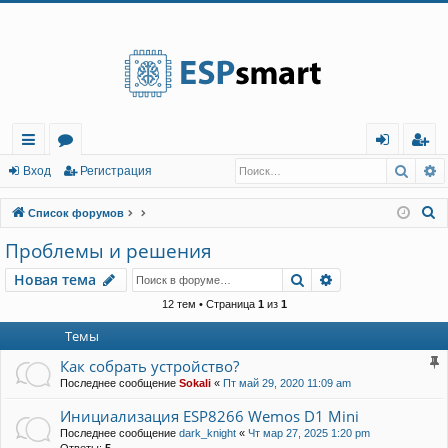
Регистрация
Поис
Р
с
о
хо
е
г
Вход
Р
е
г
и
с
т
р
а
ц
и
я
ы
ру
д
и
с
П
Список форумов
лк
м
т
р
о
Проблемы и решения
и
и
ы
а
ц
Новая тема
Поиск
Расширенный п
Н
о
в
а
я
т
е
м
а
с
и
я
к
12 тем • Страница
1
из
1
Темы
Как собрать устройство?
Последнее сообщение
Sokali
«
Пт май 29, 2020 11:09 am
Инициализация ESP8266 Wemos D1 Mini
Последнее сообщение
dark_knight
«
Чт мар 27, 2025 1:20 pm