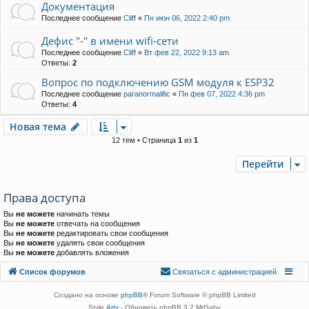
Документация
Последнее сообщение
Cliff
«
Пн июн 06, 2022 2:40 pm
Дефис "-" в имени wifi-сети
Последнее сообщение
Cliff
«
Вт фев 22, 2022 9:13 am
Ответы:
2
Вопрос по подключению GSM модуля к ESP32
Последнее сообщение
paranormalific
«
Пн фев 07, 2022 4:36 pm
Ответы:
4
Новая тема
Н
о
в
а
я
т
е
м
а
12 тем • Страница
1
из
1
Перейти
Права доступа
Вы
не можете
начинать темы
Вы
не можете
отвечать на сообщения
Вы
не можете
редактировать свои сообщения
Вы
не можете
удалять свои сообщения
Вы
не можете
добавлять вложения
Связаться с
Список форумов
С
в
я
з
а
т
ь
с
я
с
а
д
м
и
н
и
с
т
р
а
ц
и
е
й
администрацией
Создано на основе
phpBB
® Forum Software © phpBB Limited
Style
Arty
- Обновить phpBB 3.2 MrGaby