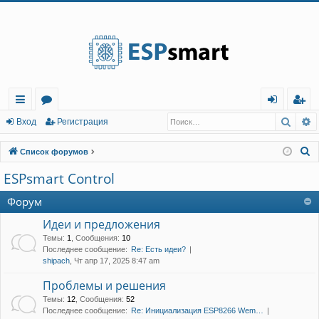
Регистрация
Поис
Р
с
о
хо
е
г
Вход
Р
е
г
и
с
т
р
а
ц
и
я
ы
ру
д
и
с
П
Список форумов
лк
м
т
р
о
ESPsmart Control
и
и
ы
а
ц
с
Форум
и
я
к
Идеи и предложения
Темы
:
1
,
Сообщения
:
10
Последнее сообщение:
Re: Есть идеи?
shipach
, Чт апр 17, 2025 8:47 am
Проблемы и решения
Темы
:
12
,
Сообщения
:
52
Последнее сообщение:
Re: Инициализация ESP8266 Wem…