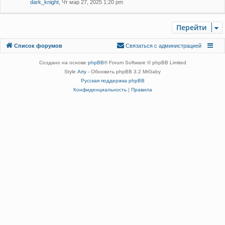
dark_knight
, Чт мар 27, 2025 1:20 pm
Перейти
Связаться с
Список форумов
С
в
я
з
а
т
ь
с
я
с
а
д
м
и
н
и
с
т
р
а
ц
и
е
й
администрацией
Создано на основе
phpBB
® Forum Software © phpBB Limited
Style
Arty
- Обновить phpBB 3.2 MrGaby
Русская поддержка phpBB
Конфиденциальность
|
Правила