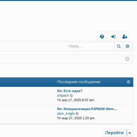
С
Поиск
Ра
FA
хо
е
г
Q
д
и
с
т
р
а
ц
Последнее сообщение
и
я
Re: Есть идеи?
П
shipach
е
Чт апр 17, 2025 8:47 am
р
Re: Инициализация ESP8266 Wem…
е
П
dark_knight
й
е
Чт мар 27, 2025 1:20 pm
т
р
и
е
к
й
Перейти
п
т
о