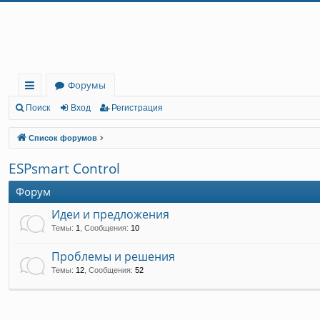
Регистрация
Форумы
с
Поиск
Вход
Р
е
г
и
с
т
р
а
ц
и
я
ы
Список форумов
лк
ESPsmart Control
и
Форум
Идеи и предложения
Темы
:
1
,
Сообщения
:
10
Проблемы и решения
Темы
:
12
,
Сообщения
:
52