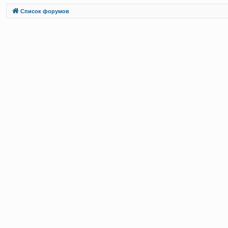
Связаться с
Список форумов
администрацией