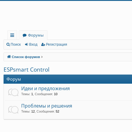
Регистрация
Форумы
с
Поиск
Вход
Р
е
г
и
с
т
р
а
ц
и
я
ы
Список форумов
лк
ESPsmart Control
и
Форум
Идеи и предложения
Темы
:
1
,
Сообщения
:
10
Проблемы и решения
Темы
:
12
,
Сообщения
:
52