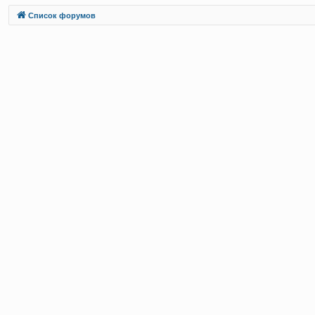
Связаться с
Список форумов
администрацией