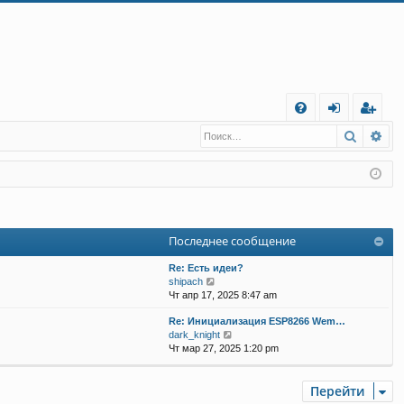
С
Поиск
Ра
FA
хо
е
г
Q
д
и
с
т
р
а
ц
Последнее сообщение
и
я
Re: Есть идеи?
П
shipach
е
Чт апр 17, 2025 8:47 am
р
Re: Инициализация ESP8266 Wem…
е
П
dark_knight
й
е
Чт мар 27, 2025 1:20 pm
т
р
и
е
к
й
Перейти
п
т
о