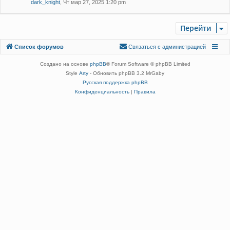
dark_knight
, Чт мар 27, 2025 1:20 pm
Перейти
Связаться с
Список форумов
С
в
я
з
а
т
ь
с
я
с
а
д
м
и
н
и
с
т
р
а
ц
и
е
й
администрацией
Создано на основе
phpBB
® Forum Software © phpBB Limited
Style
Arty
- Обновить phpBB 3.2 MrGaby
Русская поддержка phpBB
Конфиденциальность
|
Правила