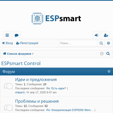
Регистрация
Поис
Р
с
о
хо
е
г
Вход
Р
е
г
и
с
т
р
а
ц
и
я
ы
ру
д
и
с
П
Список форумов
лк
м
т
р
о
ESPsmart Control
и
и
ы
а
ц
с
Форум
и
я
к
Идеи и предложения
Темы
:
1
,
Сообщения
:
10
Последнее сообщение:
Re: Есть идеи?
shipach
, Чт апр 17, 2025 8:47 am
Проблемы и решения
Темы
:
12
,
Сообщения
:
52
Последнее сообщение:
Re: Инициализация ESP8266 Wem…