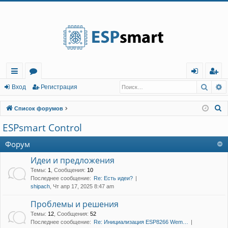
Регистрация
Поис
Р
с
о
хо
е
г
Вход
Р
е
г
и
с
т
р
а
ц
и
я
ы
ру
д
и
с
П
Список форумов
лк
м
т
р
о
ESPsmart Control
и
и
ы
а
ц
с
Форум
и
я
к
Идеи и предложения
Темы
:
1
,
Сообщения
:
10
Последнее сообщение:
Re: Есть идеи?
shipach
, Чт апр 17, 2025 8:47 am
Проблемы и решения
Темы
:
12
,
Сообщения
:
52
Последнее сообщение:
Re: Инициализация ESP8266 Wem…