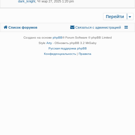
dark_knight
, Чт мар 27, 2025 1:20 pm
Перейти
Связаться с
Список форумов
С
в
я
з
а
т
ь
с
я
с
а
д
м
и
н
и
с
т
р
а
ц
и
е
й
администрацией
Создано на основе
phpBB
® Forum Software © phpBB Limited
Style
Arty
- Обновить phpBB 3.2 MrGaby
Русская поддержка phpBB
Конфиденциальность
|
Правила