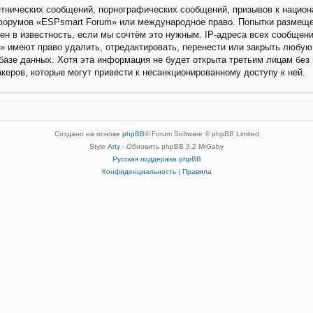
нических сообщений, порнографических сообщений, призывов к национа
я форумов «ESPsmart Forum» или международное право. Попытки размещ
ен в известность, если мы сочтём это нужным. IP-адреса всех сообщен
 имеют право удалить, отредактировать, перенести или закрыть любую
 базе данных. Хотя эта информация не будет открыта третьим лицам бе
акеров, которые могут привести к несанкционированному доступу к ней.
Создано на основе
phpBB
® Forum Software © phpBB Limited
Style
Arty
- Обновить phpBB 3.2 MrGaby
Русская поддержка phpBB
Конфиденциальность
|
Правила