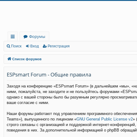
Регистрация
Форумы
с
Поиск
Вход
Р
е
г
и
с
т
р
а
ц
и
я
ы
Список форумов
лк
ESPsmart Forum - Общие правила
и
Заходя на конференцию «ESPsmart Forum» (в дальнейшем «мы», «наш
ними, пожалуйста, не заходите и не пользуйтесь форумами «ESPsma
однако с вашей стороны было бы разумным регулярно просматривать
ваше согласие с ними.
Наши форумы работают под управлением программного обеспечения 
Teams»), выпущенного по лицензии «
GNU General Public License v2
» 
строго связаны с организацией и поддержкой интернет-конференций,
поведения в них. За дополнительной информацией о phpBB обращай