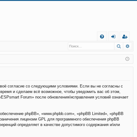
С
Поиск
Ра
FA
хо
е
г
Q
д
и
с
т
р
а
ц
и
я
 своё согласие со следующими условиями. Если вы не согласны с
 время и сделаем всё возможное, чтобы уведомить вас об этом,
 «ESPsmart Forum» после обновления/исправления условий означает
обеспечение phpBB», «www.phpbb.com», «phpBB Limited», «phpBB
граничения лицензии GPL для программного обеспечения phpBB
нференций определяет в качестве допустимого содержания и/или