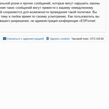
льной розни и прочих сообщений, которые могут нарушить законы
ения таких сообщений могут привести к вашему немедленному
ий сохраняются для возможности проведения такой политики. Вы
 тему в любое время по своему усмотрению. Как пользователь вы
з вашего разрешения, ни администрация конференции «ESPsmart
С
в
я
з
а
т
ь
с
я
с
а
д
м
и
н
и
с
т
р
а
ц
и
е
й
Удалить cookies
Часовой пояс:
UTC+03:00