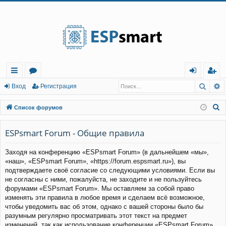
Регистрация
Поис
Р
с
о
хо
е
г
Вход
Р
е
г
и
с
т
р
а
ц
и
я
ы
ру
д
и
с
П
Список форумов
лк
м
т
р
о
и
ESPsmart Forum - Общие правила
и
ы
а
ц
с
и
я
Заходя на конференцию «ESPsmart Forum» (в дальнейшем «мы»,
к
«наш», «ESPsmart Forum», «https://forum.espsmart.ru»), вы
подтверждаете своё согласие со следующими условиями. Если вы
не согласны с ними, пожалуйста, не заходите и не пользуйтесь
форумами «ESPsmart Forum». Мы оставляем за собой право
изменять эти правила в любое время и сделаем всё возможное,
чтобы уведомить вас об этом, однако с вашей стороны было бы
разумным регулярно просматривать этот текст на предмет
изменений, так как использование конференции «ESPsmart Forum»