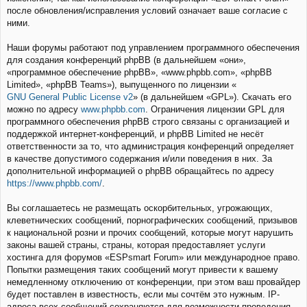
после обновления/исправления условий означает ваше согласие с
ними.
Наши форумы работают под управлением программного обеспечения
для создания конференций phpBB (в дальнейшем «они»,
«программное обеспечение phpBB», «www.phpbb.com», «phpBB
Limited», «phpBB Teams»), выпущенного по лицензии «
GNU General Public License v2
» (в дальнейшем «GPL»). Скачать его
можно по адресу
www.phpbb.com
. Ограничения лицензии GPL для
программного обеспечения phpBB строго связаны с организацией и
поддержкой интернет-конференций, и phpBB Limited не несёт
ответственности за то, что администрация конференций определяет
в качестве допустимого содержания и/или поведения в них. За
дополнительной информацией о phpBB обращайтесь по адресу
https://www.phpbb.com/
.
Вы соглашаетесь не размещать оскорбительных, угрожающих,
клеветнических сообщений, порнографических сообщений, призывов
к национальной розни и прочих сообщений, которые могут нарушить
законы вашей страны, страны, которая предоставляет услуги
хостинга для форумов «ESPsmart Forum» или международное право.
Попытки размещения таких сообщений могут привести к вашему
немедленному отключению от конференции, при этом ваш провайдер
будет поставлен в известность, если мы сочтём это нужным. IP-
адреса всех сообщений сохраняются для возможности проведения