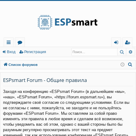
Регистрация
Поис
Р
с
о
хо
е
г
Вход
Р
е
г
и
с
т
р
а
ц
и
я
ы
ру
д
и
с
П
Список форумов
лк
м
т
р
о
и
ESPsmart Forum - Общие правила
и
ы
а
ц
с
и
я
Заходя на конференцию «ESPsmart Forum» (в дальнейшем «мы»,
к
«наш», «ESPsmart Forum», «https://forum.espsmart.ru»), вы
подтверждаете своё согласие со следующими условиями. Если вы
не согласны с ними, пожалуйста, не заходите и не пользуйтесь
форумами «ESPsmart Forum». Мы оставляем за собой право
изменять эти правила в любое время и сделаем всё возможное,
чтобы уведомить вас об этом, однако с вашей стороны было бы
разумным регулярно просматривать этот текст на предмет
изменений, так как использование конференции «ESPsmart Forum»