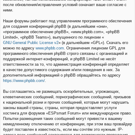
после обновления/исправления условий означает ваше согласие с
ними.
Наши форумы работают под управлением программного обеспечения
для создания конференций phpBB (в дальнейшем «они»,
«программное обеспечение phpBB», «www.phpbb.com», «phpBB
Limited», «phpBB Teams»), выпущенного по лицензии «
GNU General Public License v2
» (в дальнейшем «GPL»). Скачать его
можно по адресу
www.phpbb.com
. Ограничения лицензии GPL для
программного обеспечения phpBB строго связаны с организацией и
поддержкой интернет-конференций, и phpBB Limited не несёт
ответственности за то, что администрация конференций определяет
в качестве допустимого содержания и/или поведения в них. За
дополнительной информацией о phpBB обращайтесь по адресу
https://www.phpbb.com/
.
Вы соглашаетесь не размещать оскорбительных, угрожающих,
клеветнических сообщений, порнографических сообщений, призывов
к национальной розни и прочих сообщений, которые могут нарушить
законы вашей страны, страны, которая предоставляет услуги
хостинга для форумов «ESPsmart Forum» или международное право.
Попытки размещения таких сообщений могут привести к вашему
немедленному отключению от конференции, при этом ваш провайдер
будет поставлен в известность, если мы сочтём это нужным. IP-
адреса всех сообщений сохраняются для возможности проведения