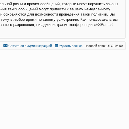
льной розни и прочих сообщений, которые могут нарушить законы
ения таких сообщений могут привести к вашему немедленному
ий сохраняются для возможности проведения такой политики. Вы
 тему в любое время по своему усмотрению. Как пользователь вы
з вашего разрешения, ни администрация конференции «ESPsmart
С
в
я
з
а
т
ь
с
я
с
а
д
м
и
н
и
с
т
р
а
ц
и
е
й
Удалить cookies
Часовой пояс:
UTC+03:00