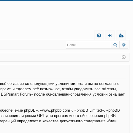
С
Поиск
Ра
FA
хо
е
г
Q
д
и
с
т
р
а
ц
и
я
 своё согласие со следующими условиями. Если вы не согласны с
 время и сделаем всё возможное, чтобы уведомить вас об этом,
 «ESPsmart Forum» после обновления/исправления условий означает
обеспечение phpBB», «www.phpbb.com», «phpBB Limited», «phpBB
граничения лицензии GPL для программного обеспечения phpBB
нференций определяет в качестве допустимого содержания и/или