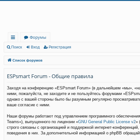
Регистрация
Форумы
с
Поиск
Вход
Р
е
г
и
с
т
р
а
ц
и
я
ы
Список форумов
лк
ESPsmart Forum - Общие правила
и
Заходя на конференцию «ESPsmart Forum» (в дальнейшем «мы», «наш
ними, пожалуйста, не заходите и не пользуйтесь форумами «ESPsma
однако с вашей стороны было бы разумным регулярно просматривать
ваше согласие с ними.
Наши форумы работают под управлением программного обеспечения 
Teams»), выпущенного по лицензии «
GNU General Public License v2
» 
строго связаны с организацией и поддержкой интернет-конференций,
поведения в них. За дополнительной информацией о phpBB обращай