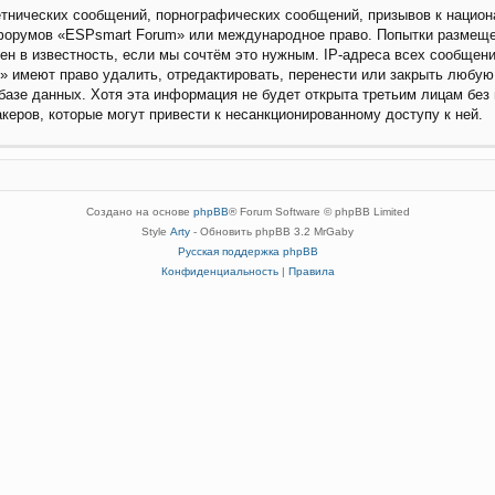
нических сообщений, порнографических сообщений, призывов к национа
я форумов «ESPsmart Forum» или международное право. Попытки размещ
ен в известность, если мы сочтём это нужным. IP-адреса всех сообщен
 имеют право удалить, отредактировать, перенести или закрыть любую
 базе данных. Хотя эта информация не будет открыта третьим лицам бе
акеров, которые могут привести к несанкционированному доступу к ней.
Создано на основе
phpBB
® Forum Software © phpBB Limited
Style
Arty
- Обновить phpBB 3.2 MrGaby
Русская поддержка phpBB
Конфиденциальность
|
Правила