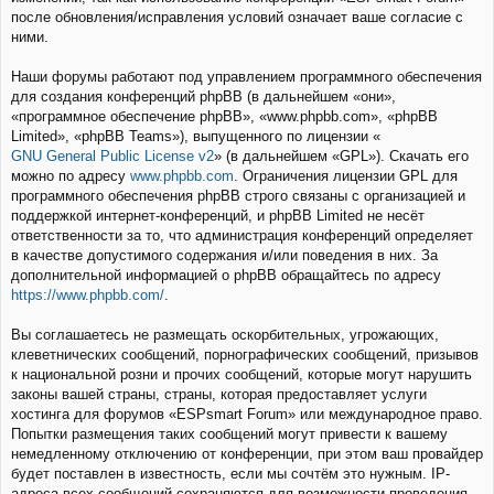
после обновления/исправления условий означает ваше согласие с
ними.
Наши форумы работают под управлением программного обеспечения
для создания конференций phpBB (в дальнейшем «они»,
«программное обеспечение phpBB», «www.phpbb.com», «phpBB
Limited», «phpBB Teams»), выпущенного по лицензии «
GNU General Public License v2
» (в дальнейшем «GPL»). Скачать его
можно по адресу
www.phpbb.com
. Ограничения лицензии GPL для
программного обеспечения phpBB строго связаны с организацией и
поддержкой интернет-конференций, и phpBB Limited не несёт
ответственности за то, что администрация конференций определяет
в качестве допустимого содержания и/или поведения в них. За
дополнительной информацией о phpBB обращайтесь по адресу
https://www.phpbb.com/
.
Вы соглашаетесь не размещать оскорбительных, угрожающих,
клеветнических сообщений, порнографических сообщений, призывов
к национальной розни и прочих сообщений, которые могут нарушить
законы вашей страны, страны, которая предоставляет услуги
хостинга для форумов «ESPsmart Forum» или международное право.
Попытки размещения таких сообщений могут привести к вашему
немедленному отключению от конференции, при этом ваш провайдер
будет поставлен в известность, если мы сочтём это нужным. IP-
адреса всех сообщений сохраняются для возможности проведения