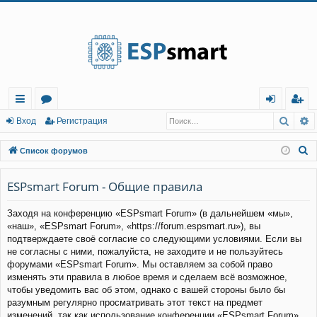
Регистрация
Поис
Р
с
о
хо
е
г
Вход
Р
е
г
и
с
т
р
а
ц
и
я
ы
ру
д
и
с
П
Список форумов
лк
м
т
р
о
и
ESPsmart Forum - Общие правила
и
ы
а
ц
с
и
я
Заходя на конференцию «ESPsmart Forum» (в дальнейшем «мы»,
к
«наш», «ESPsmart Forum», «https://forum.espsmart.ru»), вы
подтверждаете своё согласие со следующими условиями. Если вы
не согласны с ними, пожалуйста, не заходите и не пользуйтесь
форумами «ESPsmart Forum». Мы оставляем за собой право
изменять эти правила в любое время и сделаем всё возможное,
чтобы уведомить вас об этом, однако с вашей стороны было бы
разумным регулярно просматривать этот текст на предмет
изменений, так как использование конференции «ESPsmart Forum»