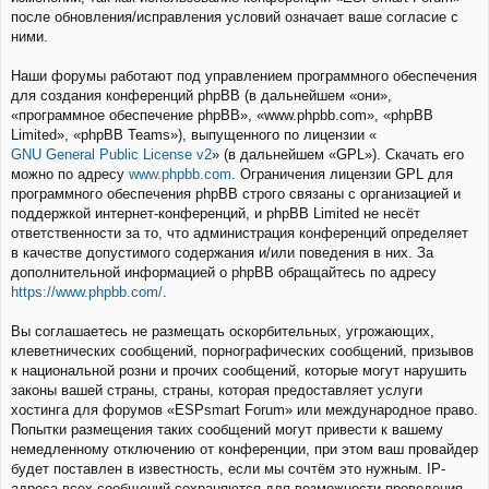
после обновления/исправления условий означает ваше согласие с
ними.
Наши форумы работают под управлением программного обеспечения
для создания конференций phpBB (в дальнейшем «они»,
«программное обеспечение phpBB», «www.phpbb.com», «phpBB
Limited», «phpBB Teams»), выпущенного по лицензии «
GNU General Public License v2
» (в дальнейшем «GPL»). Скачать его
можно по адресу
www.phpbb.com
. Ограничения лицензии GPL для
программного обеспечения phpBB строго связаны с организацией и
поддержкой интернет-конференций, и phpBB Limited не несёт
ответственности за то, что администрация конференций определяет
в качестве допустимого содержания и/или поведения в них. За
дополнительной информацией о phpBB обращайтесь по адресу
https://www.phpbb.com/
.
Вы соглашаетесь не размещать оскорбительных, угрожающих,
клеветнических сообщений, порнографических сообщений, призывов
к национальной розни и прочих сообщений, которые могут нарушить
законы вашей страны, страны, которая предоставляет услуги
хостинга для форумов «ESPsmart Forum» или международное право.
Попытки размещения таких сообщений могут привести к вашему
немедленному отключению от конференции, при этом ваш провайдер
будет поставлен в известность, если мы сочтём это нужным. IP-
адреса всех сообщений сохраняются для возможности проведения