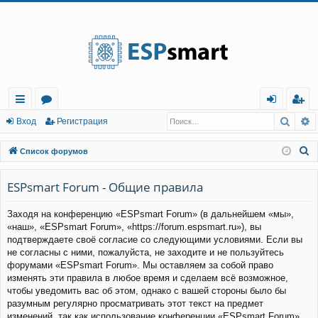
Регистрация
Поис
Р
с
о
хо
е
г
Вход
Р
е
г
и
с
т
р
а
ц
и
я
ы
ру
д
и
с
П
Список форумов
лк
м
т
р
о
и
ESPsmart Forum - Общие правила
и
ы
а
ц
с
и
я
Заходя на конференцию «ESPsmart Forum» (в дальнейшем «мы»,
к
«наш», «ESPsmart Forum», «https://forum.espsmart.ru»), вы
подтверждаете своё согласие со следующими условиями. Если вы
не согласны с ними, пожалуйста, не заходите и не пользуйтесь
форумами «ESPsmart Forum». Мы оставляем за собой право
изменять эти правила в любое время и сделаем всё возможное,
чтобы уведомить вас об этом, однако с вашей стороны было бы
разумным регулярно просматривать этот текст на предмет
изменений, так как использование конференции «ESPsmart Forum»