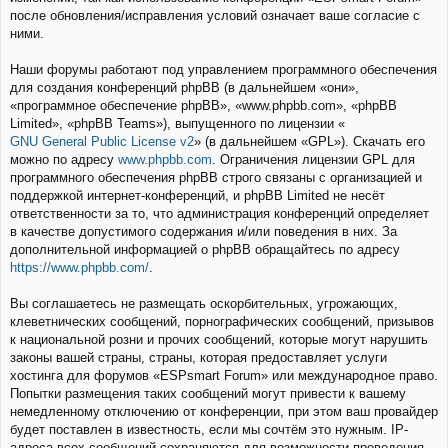
после обновления/исправления условий означает ваше согласие с
ними.
Наши форумы работают под управлением программного обеспечения
для создания конференций phpBB (в дальнейшем «они»,
«программное обеспечение phpBB», «www.phpbb.com», «phpBB
Limited», «phpBB Teams»), выпущенного по лицензии «
GNU General Public License v2
» (в дальнейшем «GPL»). Скачать его
можно по адресу
www.phpbb.com
. Ограничения лицензии GPL для
программного обеспечения phpBB строго связаны с организацией и
поддержкой интернет-конференций, и phpBB Limited не несёт
ответственности за то, что администрация конференций определяет
в качестве допустимого содержания и/или поведения в них. За
дополнительной информацией о phpBB обращайтесь по адресу
https://www.phpbb.com/
.
Вы соглашаетесь не размещать оскорбительных, угрожающих,
клеветнических сообщений, порнографических сообщений, призывов
к национальной розни и прочих сообщений, которые могут нарушить
законы вашей страны, страны, которая предоставляет услуги
хостинга для форумов «ESPsmart Forum» или международное право.
Попытки размещения таких сообщений могут привести к вашему
немедленному отключению от конференции, при этом ваш провайдер
будет поставлен в известность, если мы сочтём это нужным. IP-
адреса всех сообщений сохраняются для возможности проведения