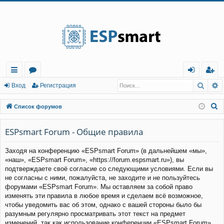
Регистрация
Поис
Р
с
о
хо
е
г
Вход
Р
е
г
и
с
т
р
а
ц
и
я
ы
ру
д
и
с
П
Список форумов
лк
м
т
р
о
и
ESPsmart Forum - Общие правила
и
ы
а
ц
с
и
я
Заходя на конференцию «ESPsmart Forum» (в дальнейшем «мы»,
к
«наш», «ESPsmart Forum», «https://forum.espsmart.ru»), вы
подтверждаете своё согласие со следующими условиями. Если вы
не согласны с ними, пожалуйста, не заходите и не пользуйтесь
форумами «ESPsmart Forum». Мы оставляем за собой право
изменять эти правила в любое время и сделаем всё возможное,
чтобы уведомить вас об этом, однако с вашей стороны было бы
разумным регулярно просматривать этот текст на предмет
изменений, так как использование конференции «ESPsmart Forum»