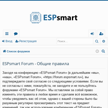
Регистрация
Поис
Р
с
о
хо
е
г
Вход
Р
е
г
и
с
т
р
а
ц
и
я
ы
ру
д
и
с
П
Список форумов
лк
м
т
р
о
и
ESPsmart Forum - Общие правила
и
ы
а
ц
с
и
я
Заходя на конференцию «ESPsmart Forum» (в дальнейшем «мы»,
к
«наш», «ESPsmart Forum», «https://forum.espsmart.ru»), вы
подтверждаете своё согласие со следующими условиями. Если вы
не согласны с ними, пожалуйста, не заходите и не пользуйтесь
форумами «ESPsmart Forum». Мы оставляем за собой право
изменять эти правила в любое время и сделаем всё возможное,
чтобы уведомить вас об этом, однако с вашей стороны было бы
разумным регулярно просматривать этот текст на предмет
изменений, так как использование конференции «ESPsmart Forum»