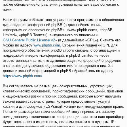
после обновления/исправления условий означает ваше согласие с
ними.
Наши форумы работают под управлением программного обеспечения
для создания конференций phpBB (в дальнейшем «они»,
«программное обеспечение phpBB», «www.phpbb.com», «phpBB
Limited», «phpBB Teams»), выпущенного по лицензии «
GNU General Public License v2
» (в дальнейшем «GPL»). Скачать его
можно по адресу
www.phpbb.com
. Ограничения лицензии GPL для
программного обеспечения phpBB строго связаны с организацией и
поддержкой интернет-конференций, и phpBB Limited не несёт
ответственности за то, что администрация конференций определяет
в качестве допустимого содержания и/или поведения в них. За
дополнительной информацией о phpBB обращайтесь по адресу
https://www.phpbb.com/
.
Вы соглашаетесь не размещать оскорбительных, угрожающих,
клеветнических сообщений, порнографических сообщений, призывов
к национальной розни и прочих сообщений, которые могут нарушить
законы вашей страны, страны, которая предоставляет услуги
хостинга для форумов «ESPsmart Forum» или международное право.
Попытки размещения таких сообщений могут привести к вашему
немедленному отключению от конференции, при этом ваш провайдер
будет поставлен в известность, если мы сочтём это нужным. IP-
адреса всех сообщений сохраняются для возможности проведения