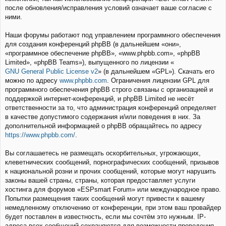
после обновления/исправления условий означает ваше согласие с
ними.
Наши форумы работают под управлением программного обеспечения
для создания конференций phpBB (в дальнейшем «они»,
«программное обеспечение phpBB», «www.phpbb.com», «phpBB
Limited», «phpBB Teams»), выпущенного по лицензии «
GNU General Public License v2
» (в дальнейшем «GPL»). Скачать его
можно по адресу
www.phpbb.com
. Ограничения лицензии GPL для
программного обеспечения phpBB строго связаны с организацией и
поддержкой интернет-конференций, и phpBB Limited не несёт
ответственности за то, что администрация конференций определяет
в качестве допустимого содержания и/или поведения в них. За
дополнительной информацией о phpBB обращайтесь по адресу
https://www.phpbb.com/
.
Вы соглашаетесь не размещать оскорбительных, угрожающих,
клеветнических сообщений, порнографических сообщений, призывов
к национальной розни и прочих сообщений, которые могут нарушить
законы вашей страны, страны, которая предоставляет услуги
хостинга для форумов «ESPsmart Forum» или международное право.
Попытки размещения таких сообщений могут привести к вашему
немедленному отключению от конференции, при этом ваш провайдер
будет поставлен в известность, если мы сочтём это нужным. IP-
адреса всех сообщений сохраняются для возможности проведения