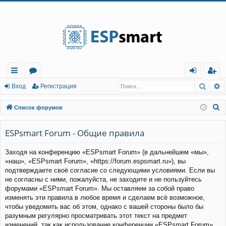
Регистрация
Поис
Р
с
о
хо
е
г
Вход
Р
е
г
и
с
т
р
а
ц
и
я
ы
ру
д
и
с
П
Список форумов
лк
м
т
р
о
и
ESPsmart Forum - Общие правила
и
ы
а
ц
с
и
я
Заходя на конференцию «ESPsmart Forum» (в дальнейшем «мы»,
к
«наш», «ESPsmart Forum», «https://forum.espsmart.ru»), вы
подтверждаете своё согласие со следующими условиями. Если вы
не согласны с ними, пожалуйста, не заходите и не пользуйтесь
форумами «ESPsmart Forum». Мы оставляем за собой право
изменять эти правила в любое время и сделаем всё возможное,
чтобы уведомить вас об этом, однако с вашей стороны было бы
разумным регулярно просматривать этот текст на предмет
изменений, так как использование конференции «ESPsmart Forum»