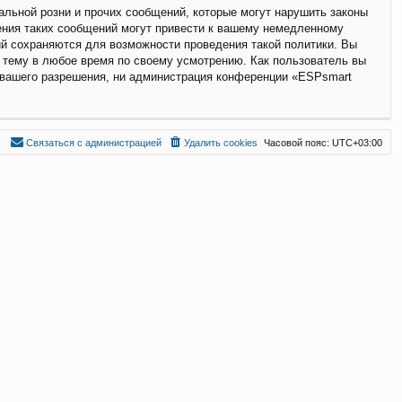
льной розни и прочих сообщений, которые могут нарушить законы
ения таких сообщений могут привести к вашему немедленному
ий сохраняются для возможности проведения такой политики. Вы
 тему в любое время по своему усмотрению. Как пользователь вы
з вашего разрешения, ни администрация конференции «ESPsmart
С
в
я
з
а
т
ь
с
я
с
а
д
м
и
н
и
с
т
р
а
ц
и
е
й
Удалить cookies
Часовой пояс:
UTC+03:00