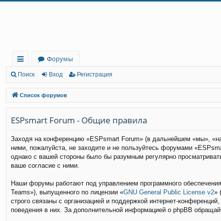
Регистрация
Форумы
с
Поиск
Вход
Р
е
г
и
с
т
р
а
ц
и
я
ы
Список форумов
лк
ESPsmart Forum - Общие правила
и
Заходя на конференцию «ESPsmart Forum» (в дальнейшем «мы», «наш
ними, пожалуйста, не заходите и не пользуйтесь форумами «ESPsma
однако с вашей стороны было бы разумным регулярно просматривать
ваше согласие с ними.
Наши форумы работают под управлением программного обеспечения 
Teams»), выпущенного по лицензии «
GNU General Public License v2
» 
строго связаны с организацией и поддержкой интернет-конференций,
поведения в них. За дополнительной информацией о phpBB обращай