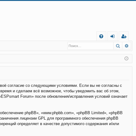
С
Поиск
Ра
FA
хо
е
г
Q
д
и
с
т
р
а
ц
и
я
 своё согласие со следующими условиями. Если вы не согласны с
 время и сделаем всё возможное, чтобы уведомить вас об этом,
 «ESPsmart Forum» после обновления/исправления условий означает
обеспечение phpBB», «www.phpbb.com», «phpBB Limited», «phpBB
граничения лицензии GPL для программного обеспечения phpBB
нференций определяет в качестве допустимого содержания и/или