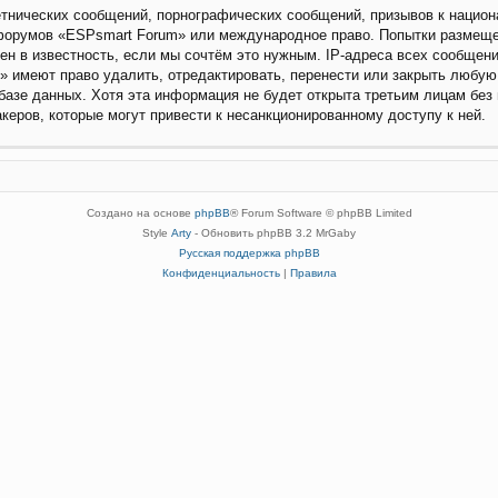
нических сообщений, порнографических сообщений, призывов к национа
я форумов «ESPsmart Forum» или международное право. Попытки размещ
ен в известность, если мы сочтём это нужным. IP-адреса всех сообщен
 имеют право удалить, отредактировать, перенести или закрыть любую
 базе данных. Хотя эта информация не будет открыта третьим лицам бе
акеров, которые могут привести к несанкционированному доступу к ней.
Создано на основе
phpBB
® Forum Software © phpBB Limited
Style
Arty
- Обновить phpBB 3.2 MrGaby
Русская поддержка phpBB
Конфиденциальность
|
Правила