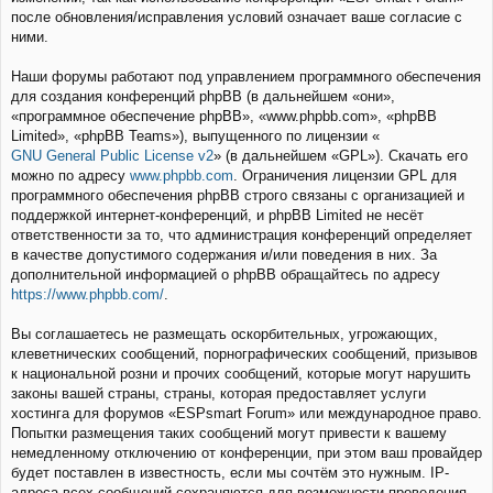
после обновления/исправления условий означает ваше согласие с
ними.
Наши форумы работают под управлением программного обеспечения
для создания конференций phpBB (в дальнейшем «они»,
«программное обеспечение phpBB», «www.phpbb.com», «phpBB
Limited», «phpBB Teams»), выпущенного по лицензии «
GNU General Public License v2
» (в дальнейшем «GPL»). Скачать его
можно по адресу
www.phpbb.com
. Ограничения лицензии GPL для
программного обеспечения phpBB строго связаны с организацией и
поддержкой интернет-конференций, и phpBB Limited не несёт
ответственности за то, что администрация конференций определяет
в качестве допустимого содержания и/или поведения в них. За
дополнительной информацией о phpBB обращайтесь по адресу
https://www.phpbb.com/
.
Вы соглашаетесь не размещать оскорбительных, угрожающих,
клеветнических сообщений, порнографических сообщений, призывов
к национальной розни и прочих сообщений, которые могут нарушить
законы вашей страны, страны, которая предоставляет услуги
хостинга для форумов «ESPsmart Forum» или международное право.
Попытки размещения таких сообщений могут привести к вашему
немедленному отключению от конференции, при этом ваш провайдер
будет поставлен в известность, если мы сочтём это нужным. IP-
адреса всех сообщений сохраняются для возможности проведения