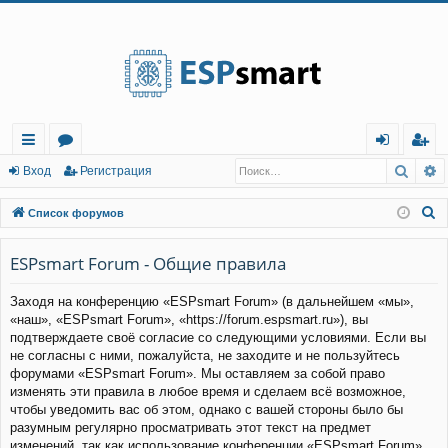
Регистрация
Поис
Р
с
о
хо
е
г
Вход
Р
е
г
и
с
т
р
а
ц
и
я
ы
ру
д
и
с
П
Список форумов
лк
м
т
р
о
и
ESPsmart Forum - Общие правила
и
ы
а
ц
с
и
я
Заходя на конференцию «ESPsmart Forum» (в дальнейшем «мы»,
к
«наш», «ESPsmart Forum», «https://forum.espsmart.ru»), вы
подтверждаете своё согласие со следующими условиями. Если вы
не согласны с ними, пожалуйста, не заходите и не пользуйтесь
форумами «ESPsmart Forum». Мы оставляем за собой право
изменять эти правила в любое время и сделаем всё возможное,
чтобы уведомить вас об этом, однако с вашей стороны было бы
разумным регулярно просматривать этот текст на предмет
изменений, так как использование конференции «ESPsmart Forum»