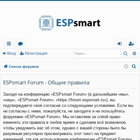
Регистрация
Поис
Р
с
о
хо
е
г
Вход
Р
е
г
и
с
т
р
а
ц
и
я
ы
ру
д
и
с
П
Список форумов
лк
м
т
р
о
и
ESPsmart Forum - Общие правила
и
ы
а
ц
с
и
я
Заходя на конференцию «ESPsmart Forum» (в дальнейшем «мы»,
к
«наш», «ESPsmart Forum», «https://forum.espsmart.ru»), вы
подтверждаете своё согласие со следующими условиями. Если вы
не согласны с ними, пожалуйста, не заходите и не пользуйтесь
форумами «ESPsmart Forum». Мы оставляем за собой право
изменять эти правила в любое время и сделаем всё возможное,
чтобы уведомить вас об этом, однако с вашей стороны было бы
разумным регулярно просматривать этот текст на предмет
изменений, так как использование конференции «ESPsmart Forum»