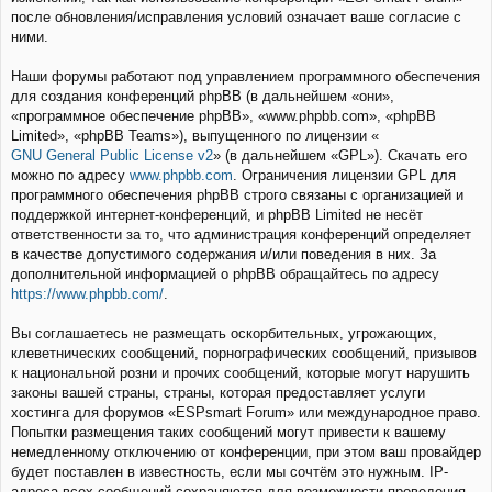
после обновления/исправления условий означает ваше согласие с
ними.
Наши форумы работают под управлением программного обеспечения
для создания конференций phpBB (в дальнейшем «они»,
«программное обеспечение phpBB», «www.phpbb.com», «phpBB
Limited», «phpBB Teams»), выпущенного по лицензии «
GNU General Public License v2
» (в дальнейшем «GPL»). Скачать его
можно по адресу
www.phpbb.com
. Ограничения лицензии GPL для
программного обеспечения phpBB строго связаны с организацией и
поддержкой интернет-конференций, и phpBB Limited не несёт
ответственности за то, что администрация конференций определяет
в качестве допустимого содержания и/или поведения в них. За
дополнительной информацией о phpBB обращайтесь по адресу
https://www.phpbb.com/
.
Вы соглашаетесь не размещать оскорбительных, угрожающих,
клеветнических сообщений, порнографических сообщений, призывов
к национальной розни и прочих сообщений, которые могут нарушить
законы вашей страны, страны, которая предоставляет услуги
хостинга для форумов «ESPsmart Forum» или международное право.
Попытки размещения таких сообщений могут привести к вашему
немедленному отключению от конференции, при этом ваш провайдер
будет поставлен в известность, если мы сочтём это нужным. IP-
адреса всех сообщений сохраняются для возможности проведения