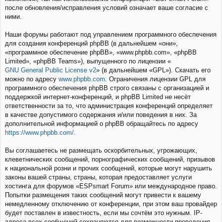
после обновления/исправления условий означает ваше согласие с
ними.
Наши форумы работают под управлением программного обеспечения
для создания конференций phpBB (в дальнейшем «они»,
«программное обеспечение phpBB», «www.phpbb.com», «phpBB
Limited», «phpBB Teams»), выпущенного по лицензии «
GNU General Public License v2
» (в дальнейшем «GPL»). Скачать его
можно по адресу
www.phpbb.com
. Ограничения лицензии GPL для
программного обеспечения phpBB строго связаны с организацией и
поддержкой интернет-конференций, и phpBB Limited не несёт
ответственности за то, что администрация конференций определяет
в качестве допустимого содержания и/или поведения в них. За
дополнительной информацией о phpBB обращайтесь по адресу
https://www.phpbb.com/
.
Вы соглашаетесь не размещать оскорбительных, угрожающих,
клеветнических сообщений, порнографических сообщений, призывов
к национальной розни и прочих сообщений, которые могут нарушить
законы вашей страны, страны, которая предоставляет услуги
хостинга для форумов «ESPsmart Forum» или международное право.
Попытки размещения таких сообщений могут привести к вашему
немедленному отключению от конференции, при этом ваш провайдер
будет поставлен в известность, если мы сочтём это нужным. IP-
адреса всех сообщений сохраняются для возможности проведения