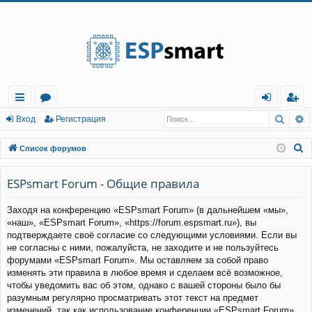
Регистрация
Поис
Р
с
о
хо
е
г
Вход
Р
е
г
и
с
т
р
а
ц
и
я
ы
ру
д
и
с
П
Список форумов
лк
м
т
р
о
и
ESPsmart Forum - Общие правила
и
ы
а
ц
с
и
я
Заходя на конференцию «ESPsmart Forum» (в дальнейшем «мы»,
к
«наш», «ESPsmart Forum», «https://forum.espsmart.ru»), вы
подтверждаете своё согласие со следующими условиями. Если вы
не согласны с ними, пожалуйста, не заходите и не пользуйтесь
форумами «ESPsmart Forum». Мы оставляем за собой право
изменять эти правила в любое время и сделаем всё возможное,
чтобы уведомить вас об этом, однако с вашей стороны было бы
разумным регулярно просматривать этот текст на предмет
изменений, так как использование конференции «ESPsmart Forum»