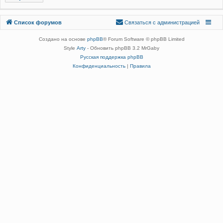
Связаться с
Список форумов
С
в
я
з
а
т
ь
с
я
с
а
д
м
и
н
и
с
т
р
а
ц
и
е
й
администрацией
Создано на основе
phpBB
® Forum Software © phpBB Limited
Style
Arty
- Обновить phpBB 3.2 MrGaby
Русская поддержка phpBB
Конфиденциальность
|
Правила