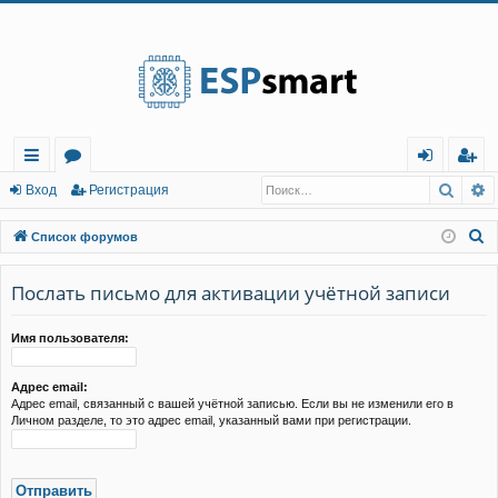
Регистрация
Поис
Р
с
о
хо
е
г
Вход
Р
е
г
и
с
т
р
а
ц
и
я
ы
ру
д
и
с
П
Список форумов
лк
м
т
р
о
и
Послать письмо для активации учётной записи
и
ы
а
ц
с
и
я
к
Имя пользователя:
Адрес email:
Адрес email, связанный с вашей учётной записью. Если вы не изменили его в
Личном разделе, то это адрес email, указанный вами при регистрации.