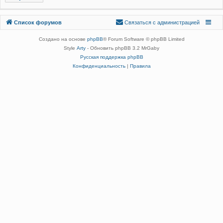
Связаться с
Список форумов
С
в
я
з
а
т
ь
с
я
с
а
д
м
и
н
и
с
т
р
а
ц
и
е
й
администрацией
Создано на основе
phpBB
® Forum Software © phpBB Limited
Style
Arty
- Обновить phpBB 3.2 MrGaby
Русская поддержка phpBB
Конфиденциальность
|
Правила