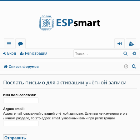
Регистрация
Поис
Р
с
о
хо
е
г
Вход
Р
е
г
и
с
т
р
а
ц
и
я
ы
ру
д
и
с
П
Список форумов
лк
м
т
р
о
и
Послать письмо для активации учётной записи
и
ы
а
ц
с
и
я
к
Имя пользователя:
Адрес email:
Адрес email, связанный с вашей учётной записью. Если вы не изменили его в
Личном разделе, то это адрес email, указанный вами при регистрации.