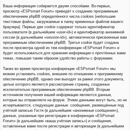
Ваша информация собирается двумя способами. Во-первых,
просмотр «ESPsmart Forum» приведёт к созданию программным
обеспечением phpBB определённого числа cookies (небольшие
текстовые файлы, загружаемые в папку временных файлов вашего
браузера). Первые две cookie содержат только идентификатор
пользователя (в дальнейшем «user-id») и идентификатор анонимной
сессии (в дальнейшем «session-id»), автоматически присвоенные вам
программным обеспечением phpBB. Третья cookie будет создана
после просмотра одной из тем конференции «ESPsmart Forum» и
будет использоваться для хранения информации о прочтённых вами
темах, повышая таким образом удобство работы с форумами.
Также во время просмотра конференции «ESPsmart Forum» мы
можем установить cookies, внешние по отношению к программному
обеспечению phpBB, однако они выходят за рамки этого документа,
целью которого является рассмотрение страниц, созданных
исключительно программным обеспечением phpBB. Вторым
источником получения вашей информации являются данные,
которые вы отправляете на форум. Этими данными могут быть, но не
исчерпываются, следующие данные: сообщения, размещённые под
учётной записью Гостя (в дальнейшем «анонимные сообщения»),
данные, указанные при регистрации в конференции «ESPsmart
Forum» (в дальнейшем «ваша учётная запись») и сообщения,
оставленные вами после регистрации и авторизации (в дальнейшем