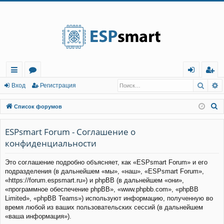
Регистрация
Поис
Р
с
о
хо
е
г
Вход
Р
е
г
и
с
т
р
а
ц
и
я
ы
ру
д
и
с
П
Список форумов
лк
м
т
р
о
и
ESPsmart Forum - Соглашение о
и
ы
а
ц
с
конфиденциальности
и
я
к
Это соглашение подробно объясняет, как «ESPsmart Forum» и его
подразделения (в дальнейшем «мы», «наш», «ESPsmart Forum»,
«https://forum.espsmart.ru») и phpBB (в дальнейшем «они»,
«программное обеспечение phpBB», «www.phpbb.com», «phpBB
Limited», «phpBB Teams») используют информацию, полученную во
время любой из ваших пользовательских сессий (в дальнейшем
«ваша информация»).