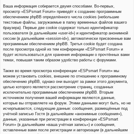
Ваша информация собирается двумя способами. Во-первых,
просмотр «ESPsmart Forum» приведёт к созданию программным
обеспечением phpBB определённого числа cookies (небольшие
текстовые файлы, загружаемые в папку временных файлов вашего
браузера). Первые две cookie содержат только идентификатор
пользователя (в дальнейшем «user-id») и идентификатор анонимной
сессии (в дальнейшем «session-id»), автоматически присвоенные вам
программным обеспечением phpBB. Третья cookie будет создана
после просмотра одной из тем конференции «ESPsmart Forum» и
будет использоваться для хранения информации о прочтённых вами
темах, повышая таким образом удобство работы с форумами.
Также во время просмотра конференции «ESPsmart Forum» мы
можем установить cookies, внешние по отношению к программному
обеспечению phpBB, однако они выходят за рамки этого документа,
целью которого является рассмотрение страниц, созданных
исключительно программным обеспечением phpBB. Вторым
источником получения вашей информации являются данные,
которые вы отправляете на форум. Этими данными могут быть, но не
исчерпываются, следующие данные: сообщения, размещённые под
учётной записью Гостя (в дальнейшем «анонимные сообщения»),
данные, указанные при регистрации в конференции «ESPsmart
Forum» (в дальнейшем «ваша учётная запись») и сообщения,
оставленные вами после регистрации и авторизации (в дальнейшем