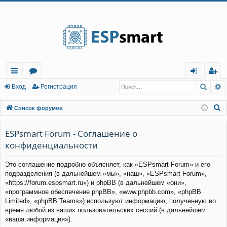
Регистрация
Поис
Р
с
о
хо
е
г
Вход
Р
е
г
и
с
т
р
а
ц
и
я
ы
ру
д
и
с
П
Список форумов
лк
м
т
р
о
и
ESPsmart Forum - Соглашение о
и
ы
а
ц
с
конфиденциальности
и
я
к
Это соглашение подробно объясняет, как «ESPsmart Forum» и его
подразделения (в дальнейшем «мы», «наш», «ESPsmart Forum»,
«https://forum.espsmart.ru») и phpBB (в дальнейшем «они»,
«программное обеспечение phpBB», «www.phpbb.com», «phpBB
Limited», «phpBB Teams») используют информацию, полученную во
время любой из ваших пользовательских сессий (в дальнейшем
«ваша информация»).