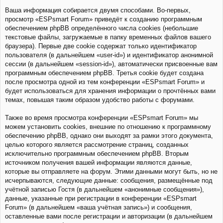
Ваша информация собирается двумя способами. Во-первых,
просмотр «ESPsmart Forum» приведёт к созданию программным
обеспечением phpBB определённого числа cookies (небольшие
текстовые файлы, загружаемые в папку временных файлов вашего
браузера). Первые две cookie содержат только идентификатор
пользователя (в дальнейшем «user-id») и идентификатор анонимной
сессии (в дальнейшем «session-id»), автоматически присвоенные вам
программным обеспечением phpBB. Третья cookie будет создана
после просмотра одной из тем конференции «ESPsmart Forum» и
будет использоваться для хранения информации о прочтённых вами
темах, повышая таким образом удобство работы с форумами.
Также во время просмотра конференции «ESPsmart Forum» мы
можем установить cookies, внешние по отношению к программному
обеспечению phpBB, однако они выходят за рамки этого документа,
целью которого является рассмотрение страниц, созданных
исключительно программным обеспечением phpBB. Вторым
источником получения вашей информации являются данные,
которые вы отправляете на форум. Этими данными могут быть, но не
исчерпываются, следующие данные: сообщения, размещённые под
учётной записью Гостя (в дальнейшем «анонимные сообщения»),
данные, указанные при регистрации в конференции «ESPsmart
Forum» (в дальнейшем «ваша учётная запись») и сообщения,
оставленные вами после регистрации и авторизации (в дальнейшем