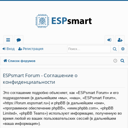
Регистрация
Поис
Р
с
о
хо
е
г
Вход
Р
е
г
и
с
т
р
а
ц
и
я
ы
ру
д
и
с
П
Список форумов
лк
м
т
р
о
и
ESPsmart Forum - Соглашение о
и
ы
а
ц
с
конфиденциальности
и
я
к
Это соглашение подробно объясняет, как «ESPsmart Forum» и его
подразделения (в дальнейшем «мы», «наш», «ESPsmart Forum»,
«https://forum.espsmart.ru») и phpBB (в дальнейшем «они»,
«программное обеспечение phpBB», «www.phpbb.com», «phpBB
Limited», «phpBB Teams») используют информацию, полученную во
время любой из ваших пользовательских сессий (в дальнейшем
«ваша информация»).