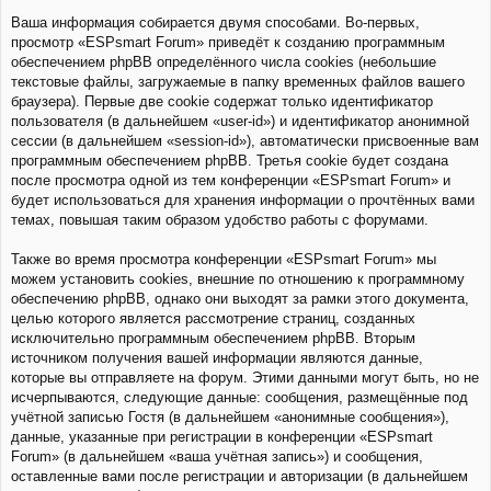
Ваша информация собирается двумя способами. Во-первых,
просмотр «ESPsmart Forum» приведёт к созданию программным
обеспечением phpBB определённого числа cookies (небольшие
текстовые файлы, загружаемые в папку временных файлов вашего
браузера). Первые две cookie содержат только идентификатор
пользователя (в дальнейшем «user-id») и идентификатор анонимной
сессии (в дальнейшем «session-id»), автоматически присвоенные вам
программным обеспечением phpBB. Третья cookie будет создана
после просмотра одной из тем конференции «ESPsmart Forum» и
будет использоваться для хранения информации о прочтённых вами
темах, повышая таким образом удобство работы с форумами.
Также во время просмотра конференции «ESPsmart Forum» мы
можем установить cookies, внешние по отношению к программному
обеспечению phpBB, однако они выходят за рамки этого документа,
целью которого является рассмотрение страниц, созданных
исключительно программным обеспечением phpBB. Вторым
источником получения вашей информации являются данные,
которые вы отправляете на форум. Этими данными могут быть, но не
исчерпываются, следующие данные: сообщения, размещённые под
учётной записью Гостя (в дальнейшем «анонимные сообщения»),
данные, указанные при регистрации в конференции «ESPsmart
Forum» (в дальнейшем «ваша учётная запись») и сообщения,
оставленные вами после регистрации и авторизации (в дальнейшем