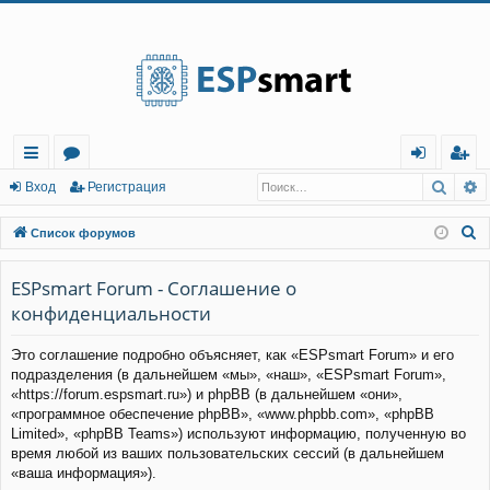
Регистрация
Поис
Р
с
о
хо
е
г
Вход
Р
е
г
и
с
т
р
а
ц
и
я
ы
ру
д
и
с
П
Список форумов
лк
м
т
р
о
и
ESPsmart Forum - Соглашение о
и
ы
а
ц
с
конфиденциальности
и
я
к
Это соглашение подробно объясняет, как «ESPsmart Forum» и его
подразделения (в дальнейшем «мы», «наш», «ESPsmart Forum»,
«https://forum.espsmart.ru») и phpBB (в дальнейшем «они»,
«программное обеспечение phpBB», «www.phpbb.com», «phpBB
Limited», «phpBB Teams») используют информацию, полученную во
время любой из ваших пользовательских сессий (в дальнейшем
«ваша информация»).