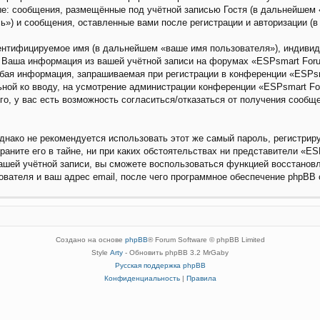
е: сообщения, размещённые под учётной записью Гостя (в дальнейшем «
») и сообщения, оставленные вами после регистрации и авторизации (
дентифицируемое имя (в дальнейшем «ваше имя пользователя»), индиви
). Ваша информация из вашей учётной записи на форумах «ESPsmart Fo
бая информация, запрашиваемая при регистрации в конференции «ESPsm
льной ко вводу, на усмотрение администрации конференции «ESPsmart Fo
го, у вас есть возможность согласиться/отказаться от получения сооб
ако не рекомендуется использовать этот же самый пароль, регистриру
ните его в тайне, ни при каких обстоятельствах ни представители «ESP
вашей учётной записи, вы сможете воспользоваться функцией восстано
вателя и ваш адрес email, после чего программное обеспечение phpBB 
Создано на основе
phpBB
® Forum Software © phpBB Limited
Style
Arty
- Обновить phpBB 3.2 MrGaby
Русская поддержка phpBB
Конфиденциальность
|
Правила