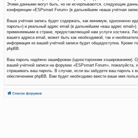
Этими данными могут быть, но не исчерпываются, следующие данны
конференции «ESPsmart Forum» (в дальнейшем «ваша учётная запись
Ваша учётная запись будет содержать, как минимум, однозначно и
пароль») и реальный адрес email (в дальнейшем «ваш адрес email»
применяемыми в стране, предоставляющей нам услуги хостинга. Лю
вашего адреса email, может быть как необходимой, так и необязате
информация из вашей учётной записи будет общедоступна. Кроме то
phpBB.
Ваш пароль надёжно зашифрован (односторонним хэшированием). Одн
вашей учётной записи на форумах «ESPsmart Forum», пожалуйста, хра
спрашивать ваш пароль. В случае, если вы забудете ваш пароль к 
обеспечением phpBB. Вам будет необходимо ввести ваше имя пользо
Связаться с
Список форумов
администрацией