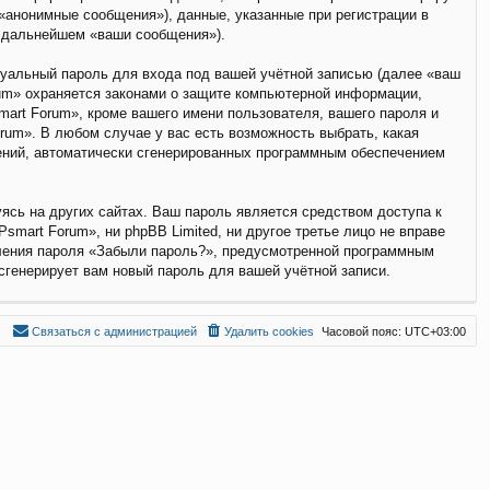
анонимные сообщения»), данные, указанные при регистрации в
в дальнейшем «ваши сообщения»).
дуальный пароль для входа под вашей учётной записью (далее «ваш
rum» охраняется законами о защите компьютерной информации,
art Forum», кроме вашего имени пользователя, вашего пароля и
rum». В любом случае у вас есть возможность выбрать, какая
щений, автоматически сгенерированных программным обеспечением
ясь на других сайтах. Ваш пароль является средством доступа к
smart Forum», ни phpBB Limited, ни другое третье лицо не вправе
вления пароля «Забыли пароль?», предусмотренной программным
сгенерирует вам новый пароль для вашей учётной записи.
С
в
я
з
а
т
ь
с
я
с
а
д
м
и
н
и
с
т
р
а
ц
и
е
й
Удалить cookies
Часовой пояс:
UTC+03:00