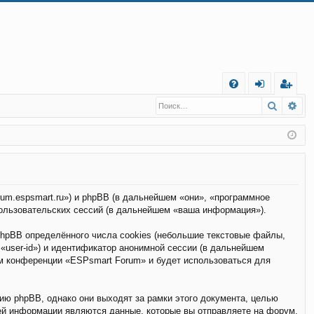
С
Поиск
Ра
FA
хо
е
г
Q
д
и
с
т
р
а
ц
и
я
rum.espsmart.ru») и phpBB (в дальнейшем «они», «программное
ользовательских сессий (в дальнейшем «ваша информация»).
hpBB определённого числа cookies (небольшие текстовые файлы,
«user-id») и идентификатор анонимной сессии (в дальнейшем
ем конференции «ESPsmart Forum» и будет использоваться для
ю phpBB, однако они выходят за рамки этого документа, целью
ей информации являются данные, которые вы отправляете на форум.