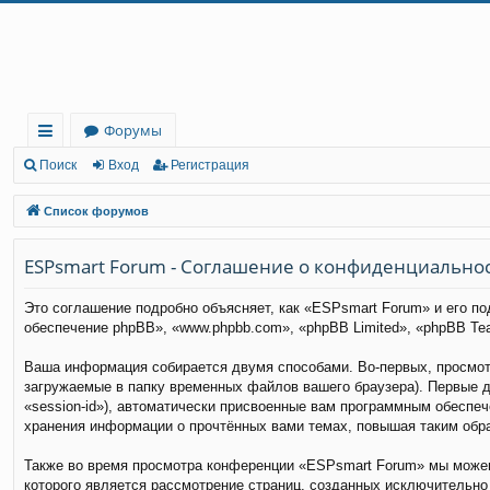
Регистрация
Форумы
с
Поиск
Вход
Р
е
г
и
с
т
р
а
ц
и
я
ы
Список форумов
лк
ESPsmart Forum - Соглашение о конфиденциально
и
Это соглашение подробно объясняет, как «ESPsmart Forum» и его по
обеспечение phpBB», «www.phpbb.com», «phpBB Limited», «phpBB T
Ваша информация собирается двумя способами. Во-первых, просмот
загружаемые в папку временных файлов вашего браузера). Первые д
«session-id»), автоматически присвоенные вам программным обеспе
хранения информации о прочтённых вами темах, повышая таким обр
Также во время просмотра конференции «ESPsmart Forum» мы можем 
которого является рассмотрение страниц, созданных исключительн