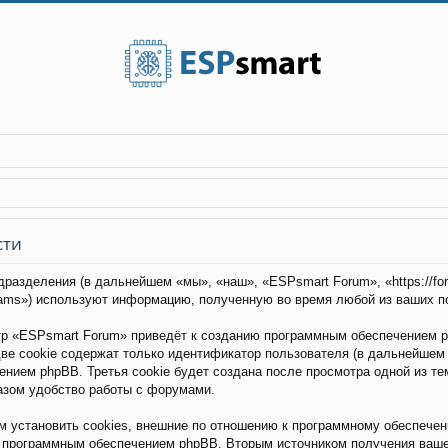
сти
дразделения (в дальнейшем «мы», «наш», «ESPsmart Forum», «https://fo
eams») используют информацию, полученную во время любой из ваших п
р «ESPsmart Forum» приведёт к созданию программным обеспечением p
ве cookie содержат только идентификатор пользователя (в дальнейшем 
чением phpBB. Третья cookie будет создана после просмотра одной из т
азом удобство работы с форумами.
установить cookies, внешние по отношению к программному обеспечени
о программным обеспечением phpBB. Вторым источником получения ваш