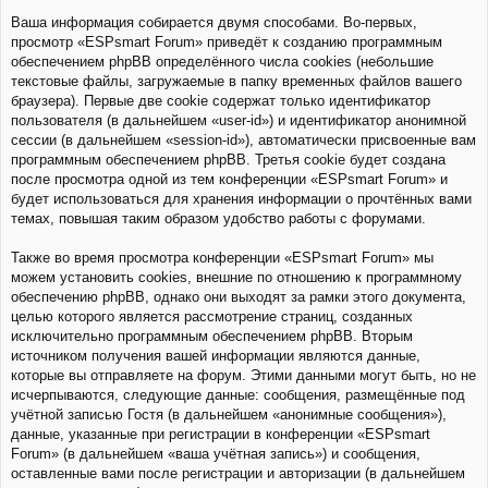
Ваша информация собирается двумя способами. Во-первых,
просмотр «ESPsmart Forum» приведёт к созданию программным
обеспечением phpBB определённого числа cookies (небольшие
текстовые файлы, загружаемые в папку временных файлов вашего
браузера). Первые две cookie содержат только идентификатор
пользователя (в дальнейшем «user-id») и идентификатор анонимной
сессии (в дальнейшем «session-id»), автоматически присвоенные вам
программным обеспечением phpBB. Третья cookie будет создана
после просмотра одной из тем конференции «ESPsmart Forum» и
будет использоваться для хранения информации о прочтённых вами
темах, повышая таким образом удобство работы с форумами.
Также во время просмотра конференции «ESPsmart Forum» мы
можем установить cookies, внешние по отношению к программному
обеспечению phpBB, однако они выходят за рамки этого документа,
целью которого является рассмотрение страниц, созданных
исключительно программным обеспечением phpBB. Вторым
источником получения вашей информации являются данные,
которые вы отправляете на форум. Этими данными могут быть, но не
исчерпываются, следующие данные: сообщения, размещённые под
учётной записью Гостя (в дальнейшем «анонимные сообщения»),
данные, указанные при регистрации в конференции «ESPsmart
Forum» (в дальнейшем «ваша учётная запись») и сообщения,
оставленные вами после регистрации и авторизации (в дальнейшем