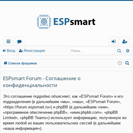
Регистрация
Поис
Р
с
о
хо
е
г
Вход
Р
е
г
и
с
т
р
а
ц
и
я
ы
ру
д
и
с
П
Список форумов
лк
м
т
р
о
и
ESPsmart Forum - Соглашение о
и
ы
а
ц
с
конфиденциальности
и
я
к
Это соглашение подробно объясняет, как «ESPsmart Forum» и его
подразделения (в дальнейшем «мы», «наш», «ESPsmart Forum»,
«https://forum.espsmart.ru») и phpBB (в дальнейшем «они»,
«программное обеспечение phpBB», «www.phpbb.com», «phpBB
Limited», «phpBB Teams») используют информацию, полученную во
время любой из ваших пользовательских сессий (в дальнейшем
«ваша информация»).