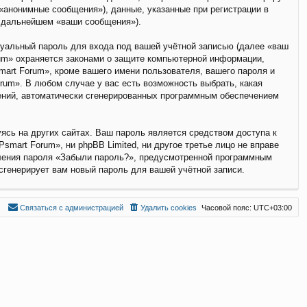
анонимные сообщения»), данные, указанные при регистрации в
в дальнейшем «ваши сообщения»).
дуальный пароль для входа под вашей учётной записью (далее «ваш
rum» охраняется законами о защите компьютерной информации,
art Forum», кроме вашего имени пользователя, вашего пароля и
rum». В любом случае у вас есть возможность выбрать, какая
щений, автоматически сгенерированных программным обеспечением
ясь на других сайтах. Ваш пароль является средством доступа к
smart Forum», ни phpBB Limited, ни другое третье лицо не вправе
вления пароля «Забыли пароль?», предусмотренной программным
сгенерирует вам новый пароль для вашей учётной записи.
С
в
я
з
а
т
ь
с
я
с
а
д
м
и
н
и
с
т
р
а
ц
и
е
й
Удалить cookies
Часовой пояс:
UTC+03:00