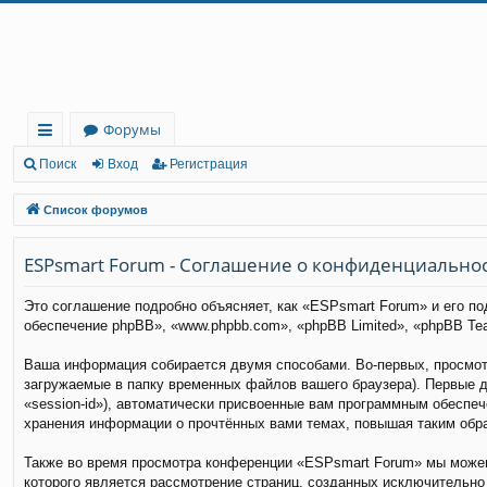
Регистрация
Форумы
с
Поиск
Вход
Р
е
г
и
с
т
р
а
ц
и
я
ы
Список форумов
лк
ESPsmart Forum - Соглашение о конфиденциально
и
Это соглашение подробно объясняет, как «ESPsmart Forum» и его по
обеспечение phpBB», «www.phpbb.com», «phpBB Limited», «phpBB T
Ваша информация собирается двумя способами. Во-первых, просмот
загружаемые в папку временных файлов вашего браузера). Первые д
«session-id»), автоматически присвоенные вам программным обеспе
хранения информации о прочтённых вами темах, повышая таким обр
Также во время просмотра конференции «ESPsmart Forum» мы можем 
которого является рассмотрение страниц, созданных исключительн