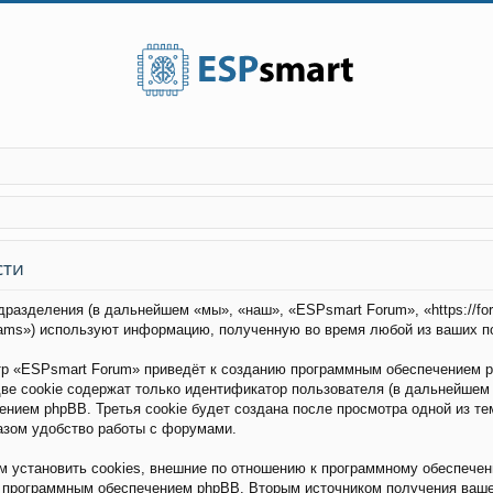
сти
дразделения (в дальнейшем «мы», «наш», «ESPsmart Forum», «https://fo
eams») используют информацию, полученную во время любой из ваших п
р «ESPsmart Forum» приведёт к созданию программным обеспечением p
ве cookie содержат только идентификатор пользователя (в дальнейшем 
чением phpBB. Третья cookie будет создана после просмотра одной из т
азом удобство работы с форумами.
установить cookies, внешние по отношению к программному обеспечени
о программным обеспечением phpBB. Вторым источником получения ваш