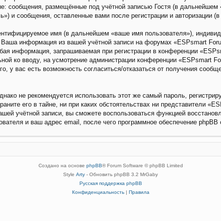
е: сообщения, размещённые под учётной записью Гостя (в дальнейшем «
») и сообщения, оставленные вами после регистрации и авторизации (
дентифицируемое имя (в дальнейшем «ваше имя пользователя»), индиви
). Ваша информация из вашей учётной записи на форумах «ESPsmart Fo
бая информация, запрашиваемая при регистрации в конференции «ESPsm
льной ко вводу, на усмотрение администрации конференции «ESPsmart Fo
го, у вас есть возможность согласиться/отказаться от получения сооб
ако не рекомендуется использовать этот же самый пароль, регистриру
ните его в тайне, ни при каких обстоятельствах ни представители «ESP
вашей учётной записи, вы сможете воспользоваться функцией восстано
вателя и ваш адрес email, после чего программное обеспечение phpBB 
Создано на основе
phpBB
® Forum Software © phpBB Limited
Style
Arty
- Обновить phpBB 3.2 MrGaby
Русская поддержка phpBB
Конфиденциальность
|
Правила