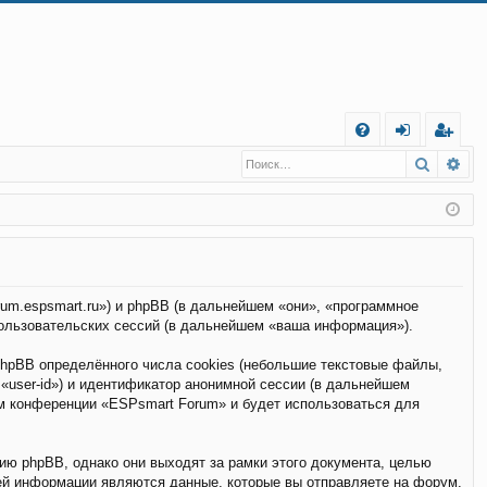
С
Поиск
Ра
FA
хо
е
г
Q
д
и
с
т
р
а
ц
и
я
rum.espsmart.ru») и phpBB (в дальнейшем «они», «программное
ользовательских сессий (в дальнейшем «ваша информация»).
hpBB определённого числа cookies (небольшие текстовые файлы,
«user-id») и идентификатор анонимной сессии (в дальнейшем
ем конференции «ESPsmart Forum» и будет использоваться для
ю phpBB, однако они выходят за рамки этого документа, целью
ей информации являются данные, которые вы отправляете на форум.