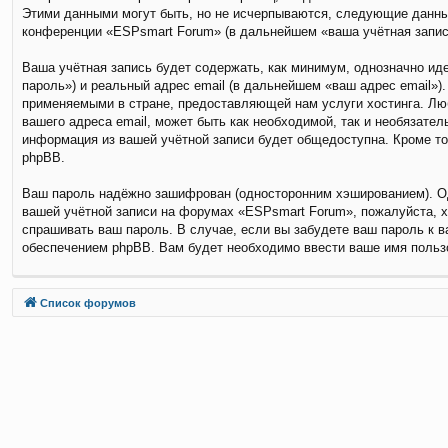
Этими данными могут быть, но не исчерпываются, следующие данны
конференции «ESPsmart Forum» (в дальнейшем «ваша учётная запись
Ваша учётная запись будет содержать, как минимум, однозначно и
пароль») и реальный адрес email (в дальнейшем «ваш адрес email»
применяемыми в стране, предоставляющей нам услуги хостинга. Лю
вашего адреса email, может быть как необходимой, так и необязате
информация из вашей учётной записи будет общедоступна. Кроме то
phpBB.
Ваш пароль надёжно зашифрован (односторонним хэшированием). Одн
вашей учётной записи на форумах «ESPsmart Forum», пожалуйста, хра
спрашивать ваш пароль. В случае, если вы забудете ваш пароль к 
обеспечением phpBB. Вам будет необходимо ввести ваше имя пользо
Связаться с
Список форумов
администрацией