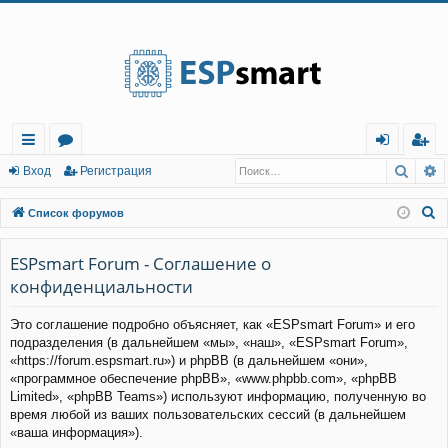
Регистрация
Поис
Р
с
о
хо
е
г
Вход
Р
е
г
и
с
т
р
а
ц
и
я
ы
ру
д
и
с
П
Список форумов
лк
м
т
р
о
и
ESPsmart Forum - Соглашение о
и
ы
а
ц
с
конфиденциальности
и
я
к
Это соглашение подробно объясняет, как «ESPsmart Forum» и его
подразделения (в дальнейшем «мы», «наш», «ESPsmart Forum»,
«https://forum.espsmart.ru») и phpBB (в дальнейшем «они»,
«программное обеспечение phpBB», «www.phpbb.com», «phpBB
Limited», «phpBB Teams») используют информацию, полученную во
время любой из ваших пользовательских сессий (в дальнейшем
«ваша информация»).