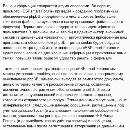
Ваша информация собирается двумя способами. Во-первых,
просмотр «ESPsmart Forum» приведёт к созданию программным
обеспечением phpBB определённого числа cookies (небольшие
текстовые файлы, загружаемые в папку временных файлов вашего
браузера). Первые две cookie содержат только идентификатор
пользователя (в дальнейшем «user-id») и идентификатор анонимной
сессии (в дальнейшем «session-id»), автоматически присвоенные вам
программным обеспечением phpBB. Третья cookie будет создана
после просмотра одной из тем конференции «ESPsmart Forum» и
будет использоваться для хранения информации о прочтённых вами
темах, повышая таким образом удобство работы с форумами.
Также во время просмотра конференции «ESPsmart Forum» мы
можем установить cookies, внешние по отношению к программному
обеспечению phpBB, однако они выходят за рамки этого документа,
целью которого является рассмотрение страниц, созданных
исключительно программным обеспечением phpBB. Вторым
источником получения вашей информации являются данные,
которые вы отправляете на форум. Этими данными могут быть, но не
исчерпываются, следующие данные: сообщения, размещённые под
учётной записью Гостя (в дальнейшем «анонимные сообщения»),
данные, указанные при регистрации в конференции «ESPsmart
Forum» (в дальнейшем «ваша учётная запись») и сообщения,
оставленные вами после регистрации и авторизации (в дальнейшем