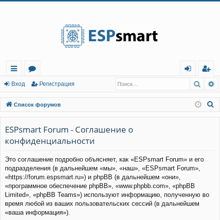
Регистрация
Поис
Р
с
о
хо
е
г
Вход
Р
е
г
и
с
т
р
а
ц
и
я
ы
ру
д
и
с
П
Список форумов
лк
м
т
р
о
и
ESPsmart Forum - Соглашение о
и
ы
а
ц
с
конфиденциальности
и
я
к
Это соглашение подробно объясняет, как «ESPsmart Forum» и его
подразделения (в дальнейшем «мы», «наш», «ESPsmart Forum»,
«https://forum.espsmart.ru») и phpBB (в дальнейшем «они»,
«программное обеспечение phpBB», «www.phpbb.com», «phpBB
Limited», «phpBB Teams») используют информацию, полученную во
время любой из ваших пользовательских сессий (в дальнейшем
«ваша информация»).