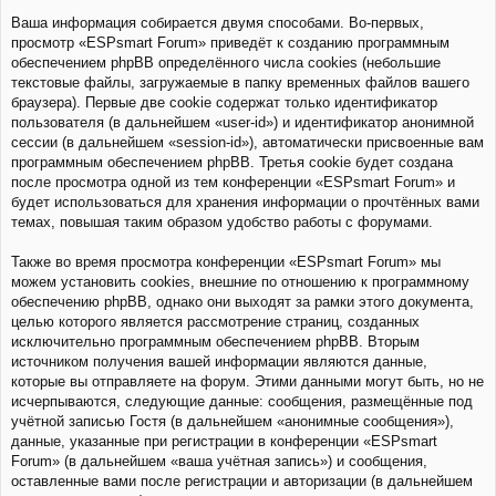
Ваша информация собирается двумя способами. Во-первых,
просмотр «ESPsmart Forum» приведёт к созданию программным
обеспечением phpBB определённого числа cookies (небольшие
текстовые файлы, загружаемые в папку временных файлов вашего
браузера). Первые две cookie содержат только идентификатор
пользователя (в дальнейшем «user-id») и идентификатор анонимной
сессии (в дальнейшем «session-id»), автоматически присвоенные вам
программным обеспечением phpBB. Третья cookie будет создана
после просмотра одной из тем конференции «ESPsmart Forum» и
будет использоваться для хранения информации о прочтённых вами
темах, повышая таким образом удобство работы с форумами.
Также во время просмотра конференции «ESPsmart Forum» мы
можем установить cookies, внешние по отношению к программному
обеспечению phpBB, однако они выходят за рамки этого документа,
целью которого является рассмотрение страниц, созданных
исключительно программным обеспечением phpBB. Вторым
источником получения вашей информации являются данные,
которые вы отправляете на форум. Этими данными могут быть, но не
исчерпываются, следующие данные: сообщения, размещённые под
учётной записью Гостя (в дальнейшем «анонимные сообщения»),
данные, указанные при регистрации в конференции «ESPsmart
Forum» (в дальнейшем «ваша учётная запись») и сообщения,
оставленные вами после регистрации и авторизации (в дальнейшем