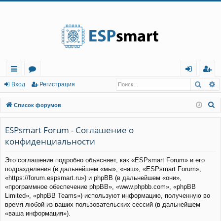
Регистрация
Поис
Р
с
о
хо
е
г
Вход
Р
е
г
и
с
т
р
а
ц
и
я
ы
ру
д
и
с
П
Список форумов
лк
м
т
р
о
и
ESPsmart Forum - Соглашение о
и
ы
а
ц
с
конфиденциальности
и
я
к
Это соглашение подробно объясняет, как «ESPsmart Forum» и его
подразделения (в дальнейшем «мы», «наш», «ESPsmart Forum»,
«https://forum.espsmart.ru») и phpBB (в дальнейшем «они»,
«программное обеспечение phpBB», «www.phpbb.com», «phpBB
Limited», «phpBB Teams») используют информацию, полученную во
время любой из ваших пользовательских сессий (в дальнейшем
«ваша информация»).