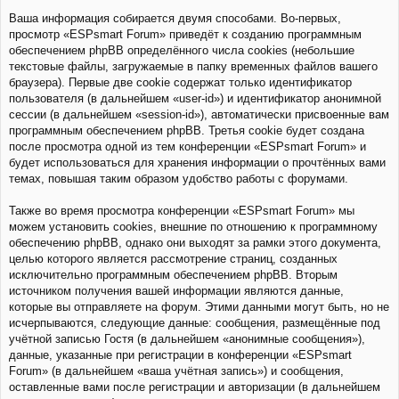
Ваша информация собирается двумя способами. Во-первых,
просмотр «ESPsmart Forum» приведёт к созданию программным
обеспечением phpBB определённого числа cookies (небольшие
текстовые файлы, загружаемые в папку временных файлов вашего
браузера). Первые две cookie содержат только идентификатор
пользователя (в дальнейшем «user-id») и идентификатор анонимной
сессии (в дальнейшем «session-id»), автоматически присвоенные вам
программным обеспечением phpBB. Третья cookie будет создана
после просмотра одной из тем конференции «ESPsmart Forum» и
будет использоваться для хранения информации о прочтённых вами
темах, повышая таким образом удобство работы с форумами.
Также во время просмотра конференции «ESPsmart Forum» мы
можем установить cookies, внешние по отношению к программному
обеспечению phpBB, однако они выходят за рамки этого документа,
целью которого является рассмотрение страниц, созданных
исключительно программным обеспечением phpBB. Вторым
источником получения вашей информации являются данные,
которые вы отправляете на форум. Этими данными могут быть, но не
исчерпываются, следующие данные: сообщения, размещённые под
учётной записью Гостя (в дальнейшем «анонимные сообщения»),
данные, указанные при регистрации в конференции «ESPsmart
Forum» (в дальнейшем «ваша учётная запись») и сообщения,
оставленные вами после регистрации и авторизации (в дальнейшем