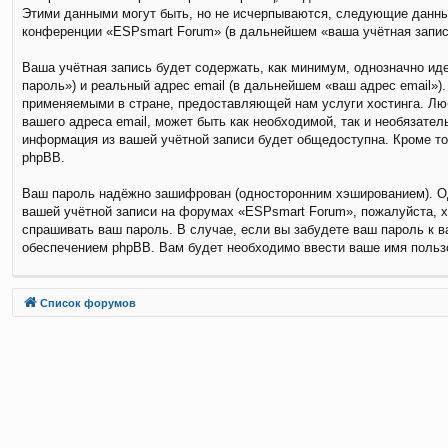
Этими данными могут быть, но не исчерпываются, следующие данны
конференции «ESPsmart Forum» (в дальнейшем «ваша учётная запись
Ваша учётная запись будет содержать, как минимум, однозначно и
пароль») и реальный адрес email (в дальнейшем «ваш адрес email»
применяемыми в стране, предоставляющей нам услуги хостинга. Лю
вашего адреса email, может быть как необходимой, так и необязате
информация из вашей учётной записи будет общедоступна. Кроме то
phpBB.
Ваш пароль надёжно зашифрован (односторонним хэшированием). Одн
вашей учётной записи на форумах «ESPsmart Forum», пожалуйста, хра
спрашивать ваш пароль. В случае, если вы забудете ваш пароль к 
обеспечением phpBB. Вам будет необходимо ввести ваше имя пользо
Связаться с
Список форумов
администрацией