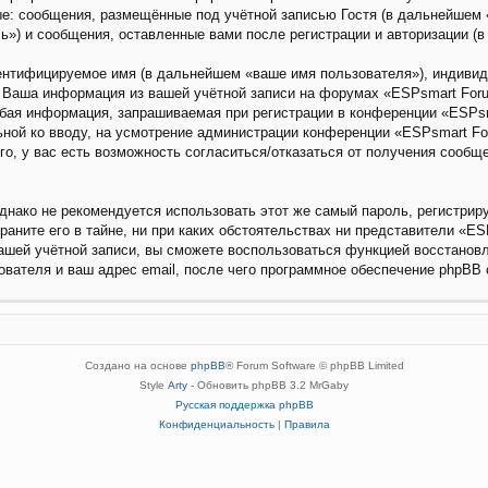
е: сообщения, размещённые под учётной записью Гостя (в дальнейшем «
») и сообщения, оставленные вами после регистрации и авторизации (
дентифицируемое имя (в дальнейшем «ваше имя пользователя»), индиви
). Ваша информация из вашей учётной записи на форумах «ESPsmart Fo
бая информация, запрашиваемая при регистрации в конференции «ESPsm
льной ко вводу, на усмотрение администрации конференции «ESPsmart Fo
го, у вас есть возможность согласиться/отказаться от получения сооб
ако не рекомендуется использовать этот же самый пароль, регистриру
ните его в тайне, ни при каких обстоятельствах ни представители «ESP
вашей учётной записи, вы сможете воспользоваться функцией восстано
вателя и ваш адрес email, после чего программное обеспечение phpBB 
Создано на основе
phpBB
® Forum Software © phpBB Limited
Style
Arty
- Обновить phpBB 3.2 MrGaby
Русская поддержка phpBB
Конфиденциальность
|
Правила