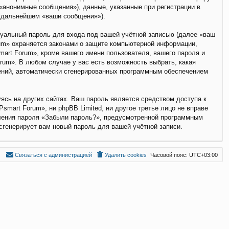
анонимные сообщения»), данные, указанные при регистрации в
в дальнейшем «ваши сообщения»).
дуальный пароль для входа под вашей учётной записью (далее «ваш
rum» охраняется законами о защите компьютерной информации,
art Forum», кроме вашего имени пользователя, вашего пароля и
rum». В любом случае у вас есть возможность выбрать, какая
щений, автоматически сгенерированных программным обеспечением
ясь на других сайтах. Ваш пароль является средством доступа к
smart Forum», ни phpBB Limited, ни другое третье лицо не вправе
вления пароля «Забыли пароль?», предусмотренной программным
сгенерирует вам новый пароль для вашей учётной записи.
С
в
я
з
а
т
ь
с
я
с
а
д
м
и
н
и
с
т
р
а
ц
и
е
й
Удалить cookies
Часовой пояс:
UTC+03:00