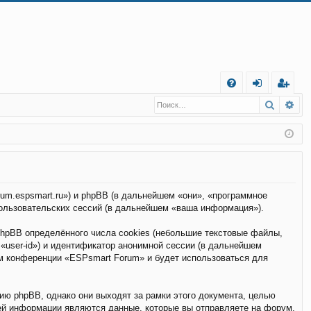
С
Поиск
Ра
FA
хо
е
г
Q
д
и
с
т
р
а
ц
и
я
rum.espsmart.ru») и phpBB (в дальнейшем «они», «программное
ользовательских сессий (в дальнейшем «ваша информация»).
hpBB определённого числа cookies (небольшие текстовые файлы,
«user-id») и идентификатор анонимной сессии (в дальнейшем
ем конференции «ESPsmart Forum» и будет использоваться для
ю phpBB, однако они выходят за рамки этого документа, целью
ей информации являются данные, которые вы отправляете на форум.