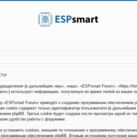
сти
дразделения (в дальнейшем «мы», «наш», «ESPsmart Forum», «https://fo
eams») используют информацию, полученную во время любой из ваших п
р «ESPsmart Forum» приведёт к созданию программным обеспечением p
ве cookie содержат только идентификатор пользователя (в дальнейшем 
чением phpBB. Третья cookie будет создана после просмотра одной из т
азом удобство работы с форумами.
установить cookies, внешние по отношению к программному обеспечени
о программным обеспечением phpBB. Вторым источником получения ваш