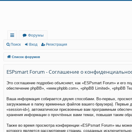
Регистрация
Форумы
с
Поиск
Вход
Р
е
г
и
с
т
р
а
ц
и
я
ы
Список форумов
лк
ESPsmart Forum - Соглашение о конфиденциально
и
Это соглашение подробно объясняет, как «ESPsmart Forum» и его по
обеспечение phpBB», «www.phpbb.com», «phpBB Limited», «phpBB T
Ваша информация собирается двумя способами. Во-первых, просмот
загружаемые в папку временных файлов вашего браузера). Первые д
«session-id»), автоматически присвоенные вам программным обеспе
хранения информации о прочтённых вами темах, повышая таким обр
Также во время просмотра конференции «ESPsmart Forum» мы можем 
которого является рассмотрение страниц, созданных исключительн